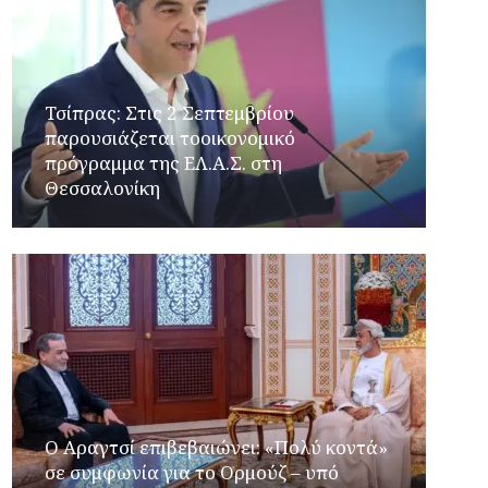
Τσίπρας: Στις 2 Σεπτεμβρίου
παρουσιάζεται τοοικονομικό
πρόγραμμα της ΕΛ.Α.Σ. στη
Θεσσαλονίκη
Ο Αραγτσί επιβεβαιώνει: «Πολύ κοντά»
σε συμφωνία για το Ορμούζ – υπό