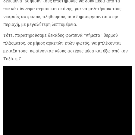
δεδομένα βοηθούν τους επιστήμονες να δουν μέσα από τα
πυκνά σύννεφα αερίου και σκόνης, για να μελετήσουν τους
νεαρούς αστρικούς πληθυσμούς που δημιουργούνται στην
περιοχή, με μεγαλύτερη λεπτομέρεια.
Τότε, παρατηρούσαμε δεκάδες φωτεινά “νήματα” θερμού
πλάσματος, σε μήκος αρκετών ετών φωτός, να μπλέκονται
μεταξύ τους, υφαίνοντας νέους αστέρες μέσα και έξω από τον
Τοξότη C.