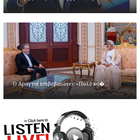
Ο Αραγτσί επιβεβαιώνει: «Πολύ κο�...