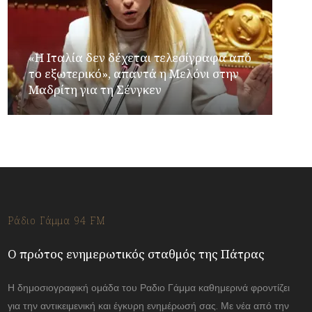
«Η Ιταλία δεν δέχεται τελεσίγραφα από
το εξωτερικό», απαντά η Μελόνι στην
Μαδρίτη για τη Σένγκεν
Ράδιο Γάμμα 94 FM
Ο πρώτος ενημερωτικός σταθμός της Πάτρας
Η δημοσιογραφική ομάδα του Ραδιο Γάμμα καθημερινά φροντίζει
για την αντικειμενική και έγκυρη ενημέρωσή σας. Με νέα από την