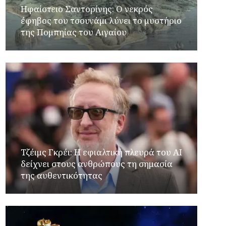
Ηφαίστειο Σαντορίνης: Ο νεκρός
έφηβος του τσουνάμι λύνει το μυστήριο
της Πομπηίας του Αιγαίου
Τζέιμς Γκρέι: H εφιαλτική πλευρά του ΑI
δείχνει στους ανθρώπους τη σημασία
της αυθεντικότητας