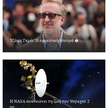
Τζέιμς Γκρέι: H εφιαλτική πλευρά �...
H NASA ανανεώνει τη ζωή του Voyager 2
με...