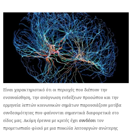
Είναι χαρακτηριστικό ότι οι περιοχές που διέπουν την
ενσυναίσθηση, την ανάγνωση ενδείξεων προσώπου και την
ερμηνεία λεπτών κοινωνικών σημάτων παρουσιάζουν μοτίβα
συνδεσιμότητας που φαίνονται σημαντικά διαφορετικά στο
είδος μας. Ακόμη έρευνα με κριτές έχει
συνδέσει
τον
προμετωπιαίο φλοιό με μια ποικιλία λειτουργιών ανώτερης