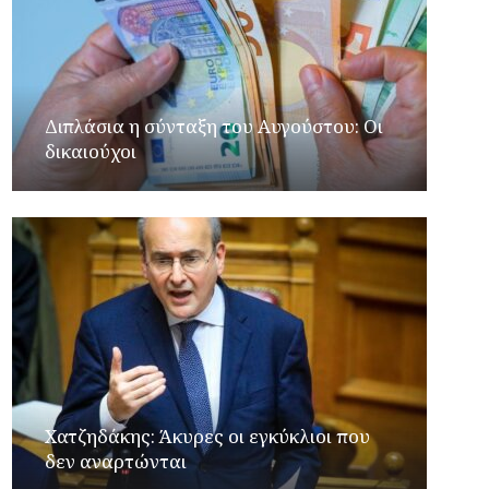
Διπλάσια η σύνταξη του Αυγούστου: Οι
δικαιούχοι
Xατζηδάκης: Άκυρες οι εγκύκλιοι που
δεν αναρτώνται