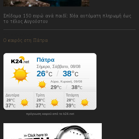
Επίδομα 150 ευρώ ανά παιδί: Νέα αυτόματη πληρωμή έως
το τέλος Αυγούστου
07/08/2026
Ο καιρός στη Πάτρα
πρόγνωση καιρού από το k24.net