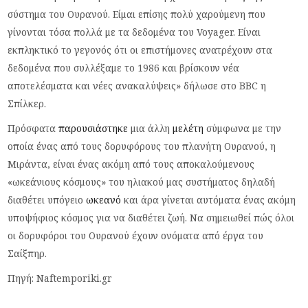
σύστημα του Ουρανού. Είμαι επίσης πολύ χαρούμενη που
γίνονται τόσα πολλά με τα δεδομένα του Voyager. Είναι
εκπληκτικό το γεγονός ότι οι επιστήμονες ανατρέχουν στα
δεδομένα που συλλέξαμε το 1986 και βρίσκουν νέα
αποτελέσματα και νέες ανακαλύψεις» δήλωσε στο BBC η
Σπίλκερ.
Πρόσφατα
παρουσιάστηκε
μια άλλη
μελέτη
σύμφωνα με την
οποία ένας από τους δορυφόρους του πλανήτη Ουρανού, η
Μιράντα, είναι ένας ακόμη από τους αποκαλούμενους
«ωκεάνιους κόσμους» του ηλιακού μας συστήματος δηλαδή
διαθέτει υπόγειο
ωκεανό
και άρα γίνεται αυτόματα ένας ακόμη
υποψήφιος κόσμος για να διαθέτει ζωή. Να σημειωθεί πώς όλοι
οι δορυφόροι του Ουρανού έχουν ονόματα από έργα του
Σαίξπηρ.
Πηγή: Naftemporiki.gr