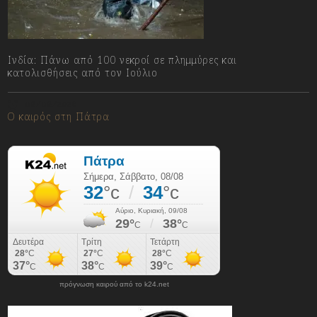
Ινδία: Πάνω από 100 νεκροί σε πλημμύρες και
κατολισθήσεις από τον Ιούλιο
08/08/2026
Ο καιρός στη Πάτρα
πρόγνωση καιρού από το k24.net