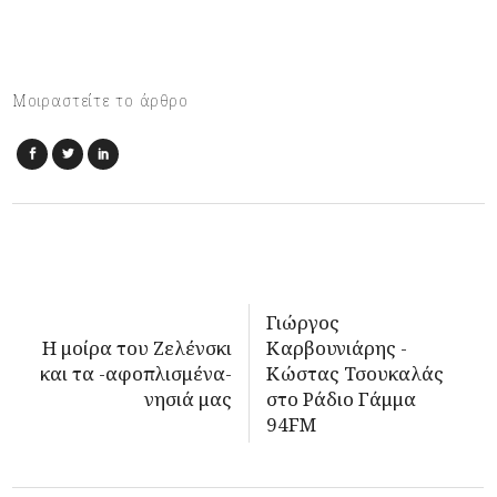
Μοιραστείτε το άρθρο
Γιώργος
Η μοίρα του Ζελένσκι
Καρβουνιάρης -
και τα -αφοπλισμένα-
Κώστας Τσουκαλάς
νησιά μας
στο Ράδιο Γάμμα
94FM