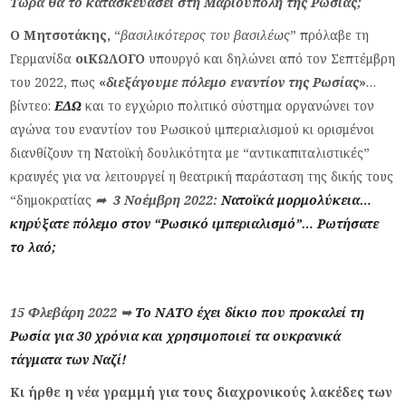
Τώρα θα το κατασκευάσει στη Μαριούπολη της Ρωσίας;
Ο Μητσοτάκης,
“
βασιλικότερος του βασιλέως
” πρόλαβε τη
Γερμανίδα
οιΚΩΛΟΓΟ
υπουργό και δηλώνει από τον Σεπτέμβρη
του 2022, πως
«
διεξάγουμε πόλεμο εναντίον της Ρωσίας
»
…
βίντεο:
ΕΔΩ
και το εγχώριο πολιτικό σύστημα οργανώνει τον
αγώνα του εναντίον του Ρωσικού ιμπεριαλισμού κι ορισμένοι
διανθίζουν τη Νατοϊκή δουλικότητα με “αντικαπιταλιστικές”
κραυγές για να λειτουργεί η θεατρική παράσταση της δικής τους
“δημοκρατίας
➦
3 Νοέμβρη 2022:
Νατοϊκά μορμολύκεια…
κηρύξατε πόλεμο στον “Ρωσικό ιμπεριαλισμό”… Ρωτήσατε
το λαό;
15 Φλεβάρη 2022
➥
Το ΝΑΤΟ έχει δίκιο που προκαλεί τη
Ρωσία για 30 χρόνια και χρησιμοποιεί τα ουκρανικά
τάγματα των Ναζί!
Κι ήρθε η νέα γραμμή για τους διαχρονικούς λακέδες των