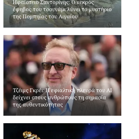
Ηφαίστειο Σαντορίνης: Ο νεκρός
έφηβος του τσουνάμι λύνει το μυστήριο
της Πομπηίας του Αιγαίου
Τζέιμς Γκρέι: H εφιαλτική πλευρά του ΑI
δείχνει στους ανθρώπους τη σημασία
της αυθεντικότητας