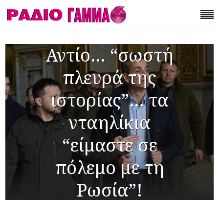
Αντίο… “σωστή
πλευρά της
ιστορίας”… τα
νταηλίκια
“είμαστε σε
πόλεμο με τη
Ρωσία”!