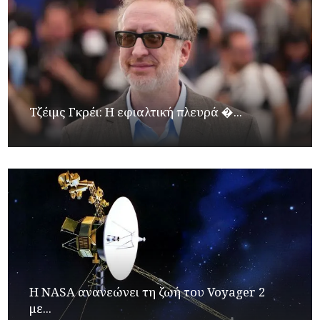
Τζέιμς Γκρέι: H εφιαλτική πλευρά �...
H NASA ανανεώνει τη ζωή του Voyager 2
με...