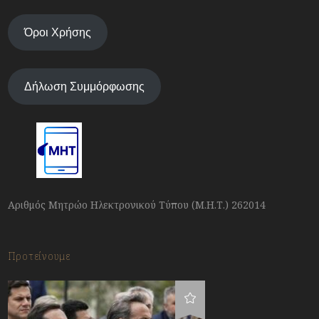
Όροι Χρήσης
Δήλωση Συμμόρφωσης
Αριθμός Μητρώο Ηλεκτρονικού Τύπου (Μ.Η.Τ.) 262014
Προτείνουμε