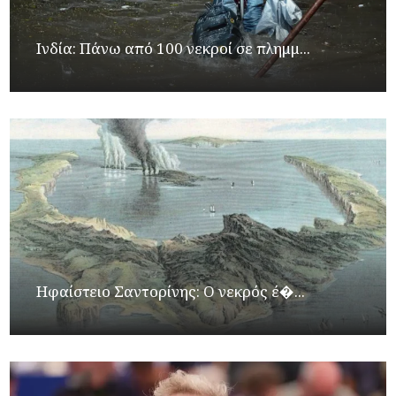
Ινδία: Πάνω από 100 νεκροί σε πλημμ...
Ηφαίστειο Σαντορίνης: Ο νεκρός έ�...