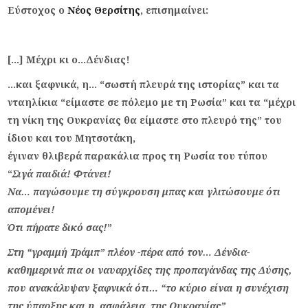
Εύστοχος ο
Νέος Θερσίτης
, επισημαίνει:
[…] Μέχρι κι ο…Δένδιας!
…και ξαφνικά, η… “σωστή πλευρά της ιστορίας” και τα
νταηλίκια “είμαστε σε πόλεμο με τη Ρωσία” και τα “μέχρι
τη νίκη της Ουκρανίας θα είμαστε στο πλευρό της” του
ίδιου και του Μητσοτάκη,
έγιναν θλιβερά παρακάλια προς τη Ρωσία του τύπου
“
Σιγά παιδιά! Φτάνει!
Να… παγώσουμε τη σύγκρουση μπας και γλιτώσουμε ότι
απομένει!
Ότι πήρατε δικό σας!
”
Στη “γραμμή Τράμπ” πλέον -πέρα από τον… Δένδια-
καθημερινά πια οι ναυαρχίδες της προπαγάνδας της Δύσης,
που ανακάλυψαν ξαφνικά ότι… “το κύριο είναι η συνέχιση
της ύπαρξης και η ασφάλεια της Ουκρανίας”