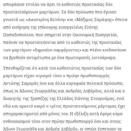
αποφάσισε εντέλει να άρει το καθεστώς προστασίας δύο
προστατευόμενων μαρτύρων. Τα δύο πρόσωπα που έγιναν
γνωστά ως «Αικατερίνη Κελέση» και «Μάξιμος Σαράφης» έπειτα
από εισήγηση της επίκουρης εισαγγελέως Ελένης
Παπαδοπούλου, που υπηρετεί στην Οικονομική Εισαγγελία,
παύουν να προστατεύονται από το καθεστώς της προστασίας
των μαρτύρων «δημοσίου συμφέροντος» και πλέον κινδυνεύουν
να βρεθούν αντιμέτωποι με ένα πρωτοφανές λιντσάρισμα.
Υπενθυμίζεται ότι κατά του καθεστώτος προστασίας των δύο
μαρτύρων είχαν στραφεί τόσο ο πρώην πρωθυπουργός
Αντώνης Σαμαράς όσο και άλλα κορυφαία πολιτικά πρόσωπα,
όπως οι Άδωνις Γεωργιάδης και Ανδρέας Λοβέρδος, αλλά και ο
διοικητής της Τραπέζης της Ελλάδος Γιάννης Στουρνάρας, ενώ
εδώ και αρκετό καιρό ο τρίτος προστατευόμενος μάρτυρας έχει
αποχαρακτηριστεί από μόνος του. H εξέλιξη αυτή έφερε κύμα
ενθουσιασμού τόσο στον πρώην πρωθυπουργό όσο και στους
Άδωνι Γεωργιάδη και Ανδρέα Λοβέρδο, οι οποίοι έσπευσαν σε