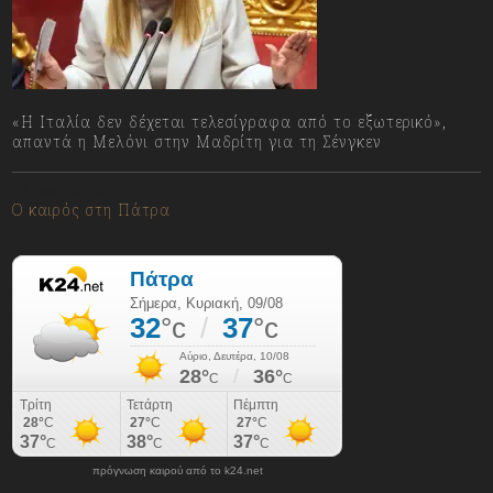
«Η Ιταλία δεν δέχεται τελεσίγραφα από το εξωτερικό»,
απαντά η Μελόνι στην Μαδρίτη για τη Σένγκεν
09/08/2026
Ο καιρός στη Πάτρα
πρόγνωση καιρού από το k24.net