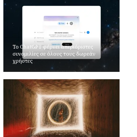
Το ChatGPT φέρνει απεριόριστες
συνομιλίες σε όλους τους δωρεάν
χρήστες