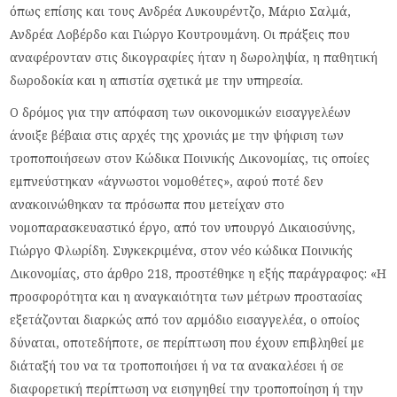
όπως επίσης και τους Ανδρέα Λυκουρέντζο, Μάριο Σαλμά,
Ανδρέα Λοβέρδο και Γιώργο Κουτρουμάνη. Οι πράξεις που
αναφέρονταν στις δικογραφίες ήταν η δωροληψία, η παθητική
δωροδοκία και η απιστία σχετικά με την υπηρεσία.
Ο δρόμος για την απόφαση των οικονομικών εισαγγελέων
άνοιξε βέβαια στις αρχές της χρονιάς με την ψήφιση των
τροποποιήσεων στον Κώδικα Ποινικής Δικονομίας, τις οποίες
εμπνεύστηκαν «άγνωστοι νομοθέτες», αφού ποτέ δεν
ανακοινώθηκαν τα πρόσωπα που μετείχαν στο
νομοπαρασκευαστικό έργο, από τον υπουργό Δικαιοσύνης,
Γιώργο Φλωρίδη. Συγκεκριμένα, στον νέο κώδικα Ποινικής
Δικονομίας, στο άρθρο 218, προστέθηκε η εξής παράγραφος: «Η
προσφορότητα και η αναγκαιότητα των μέτρων προστασίας
εξετάζονται διαρκώς από τον αρμόδιο εισαγγελέα, ο οποίος
δύναται, οποτεδήποτε, σε περίπτωση που έχουν επιβληθεί με
διάταξή του να τα τροποποιήσει ή να τα ανακαλέσει ή σε
διαφορετική περίπτωση να εισηγηθεί την τροποποίηση ή την