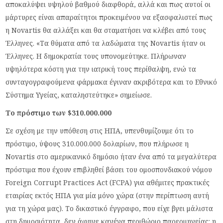
αποκαλύψει υψηλού βαθμού διαφθορά, αλλά και πως αυτοί οι
μάρτυρες είναι απαραίτητοι προκειμένου να εξασφαλιστεί πως
η Novartis θα αλλάξει και θα σταματήσει να κλέβει από τους
Έλληνες. «Τα θύματα από τα λαδώματα της Novartis ήταν οι
Έλληνες. Η δημοκρατία τους υπονομεύτηκε. Πλήρωναν
υψηλότερα κόστη για την ιατρική τους περίθαλψη, ενώ τα
συνταγογραφούμενα φάρμακα έγιναν ακριβότερα και το Εθνικό
Σύστημα Υγείας, καταληστεύτηκε» σημείωσε.
Το πρόστιμο των $310.000.000
Σε σχέση με την υπόθεση στις ΗΠΑ, υπενθυμίζουμε ότι το
πρόστιμο, ύψους 310.000.000 δολαρίων, που πλήρωσε η
Novartis στο αμερικανικό δημόσιο ήταν ένα από τα μεγαλύτερα
πρόστιμα που έχουν επιβληθεί βάσει του ομοσπονδιακού νόμου
Foreign Corrupt Practices Act (FCPA) για αθέμιτες πρακτικές
εταιρίας εκτός ΗΠΑ για μία μόνο χώρα (στην περίπτωση αυτή
για τη χώρα μας). Το δικαστικό έγγραφο, που είχε βγει μάλιστα
στη δημοσιότητα, δεν άφηνε κανένα περιθώριο παρερμηνείας: η