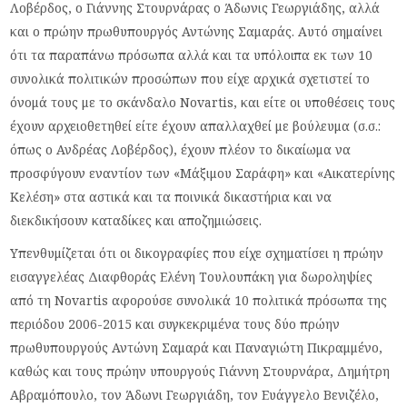
Λοβέρδος, ο Γιάννης Στουρνάρας ο Άδωνις Γεωργιάδης, αλλά
και ο πρώην πρωθυπουργός Αντώνης Σαμαράς. Αυτό σημαίνει
ότι τα παραπάνω πρόσωπα αλλά και τα υπόλοιπα εκ των 10
συνολικά πολιτικών προσώπων που είχε αρχικά σχετιστεί το
όνομά τους με το σκάνδαλο Novartis, και είτε οι υποθέσεις τους
έχουν αρχειοθετηθεί είτε έχουν απαλλαχθεί με βούλευμα (σ.σ.:
όπως ο Ανδρέας Λοβέρδος), έχουν πλέον το δικαίωμα να
προσφύγουν εναντίον των «Μάξιμου Σαράφη» και «Αικατερίνης
Κελέση» στα αστικά και τα ποινικά δικαστήρια και να
διεκδικήσουν καταδίκες και αποζημιώσεις.
Υπενθυμίζεται ότι οι δικογραφίες που είχε σχηματίσει η πρώην
εισαγγελέας Διαφθοράς Ελένη Τουλουπάκη για δωροληψίες
από τη Novartis αφορούσε συνολικά 10 πολιτικά πρόσωπα της
περιόδου 2006-2015 και συγκεκριμένα τους δύο πρώην
πρωθυπουργούς Αντώνη Σαμαρά και Παναγιώτη Πικραμμένο,
καθώς και τους πρώην υπουργούς Γιάννη Στουρνάρα, Δημήτρη
Αβραμόπουλο, τον Άδωνι Γεωργιάδη, τον Ευάγγελο Βενιζέλο,