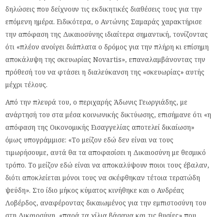
δηλώσεις που δείχνουν τις εκδικητικές διαθέσεις τους για την
επόμενη ημέρα. Ειδικότερα, ο Αντώνης Σαμαράς χαρακτήρισε
την απόφαση της Δικαιοσύνης ιδιαίτερα σημαντική, τονίζοντας
ότι «πλέον ανοίγει διάπλατα ο δρόμος για την πλήρη κι επίσημη
αποκάλυψη της σκευωρίας Novartis», επαναλαμβάνοντας την
πρόθεσή του να φτάσει η διαλεύκανση της «σκευωρίας» αυτής
μέχρι τέλους.
Από την πλευρά του, ο περιχαρής Άδωνις Γεωργιάδης, με
ανάρτησή του στα μέσα κοινωνικής δικτύωσης, επισήμανε ότι «η
απόφαση της Οικονομικής Εισαγγελίας αποτελεί δικαίωση»
όμως υπογράμμισε: «Το μείζον εδώ δεν είναι να τους
τιμωρήσουμε, αυτά θα τα αποφασίσει η Δικαιοσύνη με θεσμικό
τρόπο. Το μείζον εδώ είναι να αποκαλύψουν ποιοι τους έβαλαν,
διότι αποκλείεται μόνοι τους να σκέφθηκαν τέτοια τερατώδη
ψεύδη». Στο ίδιο μήκος κύματος κινήθηκε και ο Ανδρέας
Λοβέρδος, αναφέροντας δικαιωμένος για την εμπιστοσύνη του
στη Δικαιοσύνη, «παρά τα χίλια βάσανα και τις θυσίες» που