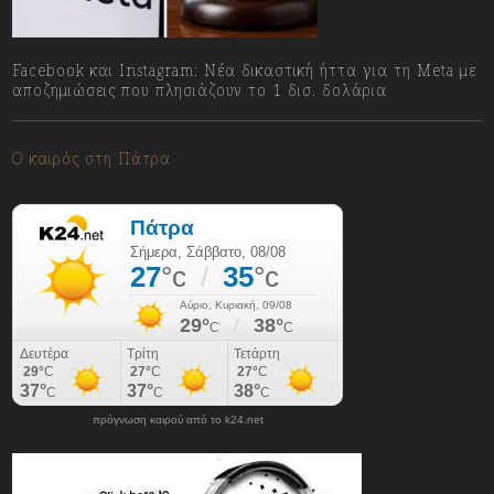
Facebook και Instagram: Νέα δικαστική ήττα για τη Meta με
αποζημιώσεις που πλησιάζουν το 1 δισ. δολάρια
08/08/2026
Ο καιρός στη Πάτρα
πρόγνωση καιρού από το k24.net