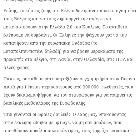
Επίσης, το κόστος ζωής στο Βέλγιο δεν φαίνεται να απογοητεύει
τους Βέλγους και να τους δημιουργεί την ανάγκη να
μεταναστεύσουν στην Ελλάδα 2.0 του Κούλεως. Το αντίθετο
βλέπουμε να συμβαίνει. Οι Έλληνες την ψάχνουν για να την
κοπανήσουν από την ευρωπαϊκή Ονδούρα (το
μεταπολιτευτιστάν, δηλαδή) για να βρουν μεροκάματο της
προκοπής στο Βέλγιο, στη Δανία, στην Ολλανδία, στις ΗΠΑ και
άλλες χώρες.
Πάντως, σε κάθε περίπτωση αξίζουν συγχαρητήρια στον Γιώργο
Αυτιά γιατί έπεισε περισσότερους από 300.000 τηλεθεατές, που
έχουν δικαίωμα ψήφου, να τον σταυρώσουν για να παίρνει τις
βασιλικές μισθουλάρες της Ευρωβουλής.
Έτσι γίνονται οι ωραίες δουλειές. Ο λαός μας, υπακούοντας
στην έκκληση «βοήθα με, φτωχέ, να μη σου μοιάσω», που
απευθύνουν ποικίλοι πολιτικάντηδες, τους ψηφίζει φανατικά!