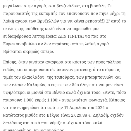
μεγάλωσε στην αγορά, στα βενζινάδικα, στη βιοπάλη. Οι
παρουσιαστές της εκπομπής τον επαινούσαν που πήγε μέχρι τη
λαϊκή αγορά των Βρυξελλών για να κάνει ρεπορτάζ! Σ’ αυτό το
σκέλος της υπόθεσης καλό είναι να σημειωθεί μια
ενδιαφέρουσα λεπτομέρεια: ΔΕΝ ΓΙΝΕΤΑΙ να πας στο
Ευρωκοινοβούλιο αν δεν περάσεις από τη λαϊκή αγορά.
Βρίσκεται ακριβώς απέξω.
Επίσης, όταν γινόταν αναφορά στο κόστος των προς πώληση
ειδών, και οι παρουσιαστές άκουγαν με ανοιχτό το στόμα τις
τιμές του ελαιολάδου, της τσιπούρας, των μπαρμπουνιών και
των ελαιών Καλαμών, ο εις εκ των δύο έλεγε ότι ναι μεν είναι
υψηλότεροι οι μισθοί στο Βέλγιο αλλά όχι και τόσο. «Άντε, πόσο
παίρνουν; 1.000 ευρώ; 1.100;» αναρωτιόταν φωναχτά. Κάποιος
να τον ενημερώσει ότι από την 1
Απριλίου του 2024 ο
η
κατώτατος μισθός στο Βέλγιο είναι 2.029,88 €. Δηλαδή, σχεδόν
διπλάσιος απ’ αυτό που νόμιζε ο -όχι και τόσο καλά
ενημερωμένος- δημοσιογράφος.