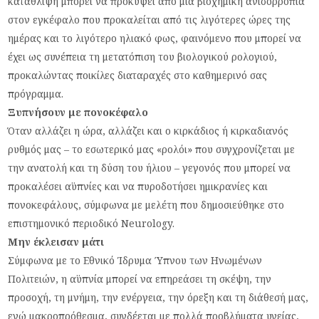
κατάθλιψη μπορεί να προκύψει από μια βιοχημική ανισορροπία
στον εγκέφαλο που προκαλείται από τις λιγότερες ώρες της
ημέρας και το λιγότερο ηλιακό φως, φαινόμενο που μπορεί να
έχει ως συνέπεια τη μετατόπιση του βιολογικού ρολογιού,
προκαλώντας ποικίλες διαταραχές στο καθημερινό σας
πρόγραμμα.
Ξυπνήσουν με πονοκέφαλο
Όταν αλλάζει η ώρα, αλλάζει και ο κιρκάδιος ή κιρκαδιανός
ρυθμός μας – το εσωτερικό μας «ρολόι» που συγχρονίζεται με
την ανατολή και τη δύση του ήλιου – γεγονός που μπορεί να
προκαλέσει αϋπνίες και να πυροδοτήσει ημικρανίες και
πονοκεφάλους, σύμφωνα με μελέτη που δημοσιεύθηκε στο
επιστημονικό περιοδικό Neurology.
Μην έκλεισαν μάτι
Σύμφωνα με το Εθνικό Ίδρυμα Ύπνου των Ηνωμένων
Πολιτειών, η αϋπνία μπορεί να επηρεάσει τη σκέψη, την
προσοχή, τη μνήμη, την ενέργεια, την όρεξη και τη διάθεσή μας,
ενώ μακροπρόθεσμα, συνδέεται με πολλά προβλήματα υγείας,