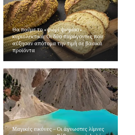
Θα πούμε το «ψωμί ψωμάκι»
κυριολεκτικά: Οι δύο παράγοντες που
αύξησαν απότομα την τιμή σε βασικά
προϊόντα
Μαγικές εικόνες – Οι άγνωστες λίμνες