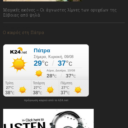
Μαγικές εικόνες – Οι άγνωστες λίμνες των ορυχείων της
Εύβοιας από ψηλά
09/08/2026
Ο καιρός στη Πάτρα
πρόγνωση καιρού από το k24.net