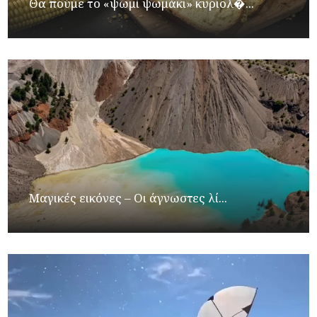
Θα πούμε το «ψωμί ψωμάκι» κυριολ�...
Μαγικές εικόνες – Οι άγνωστες λί...