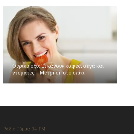
Ουρικό οξύ: Τι κάνουν καφές, αυγά και
ντομάτες – Μέτρηση στο σπίτι
Ράδιο Γάμμα 94 FM