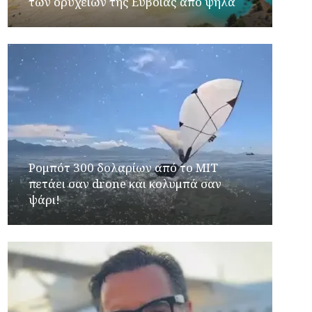
των ορυχείων της Εύβοιας από ψηλά
Ρομπότ 300 δολαρίων από το MIT
πετάει σαν drone και κολυμπά σαν
ψάρι!