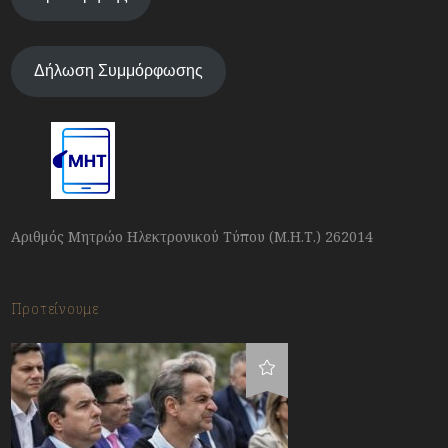
Δήλωση Συμμόρφωσης
Αριθμός Μητρώο Ηλεκτρονικού Τύπου (Μ.Η.Τ.) 262014
Προτείνουμε