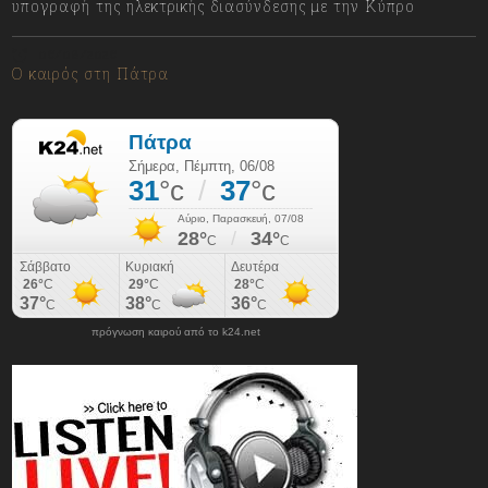
υπογραφή της ηλεκτρικής διασύνδεσης με την Κύπρο
06/08/2026
Ο καιρός στη Πάτρα
πρόγνωση καιρού από το k24.net