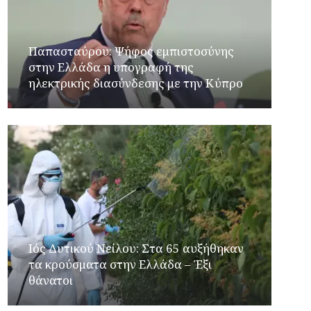
Παπασταύρου: Ψήφος εμπιστοσύνης
στην Ελλάδα η υπογραφή της
ηλεκτρικής διασύνδεσης με την Κύπρο
Ιός Δυτικού Νείλου: Στα 65 αυξήθηκαν
τα κρούσματα στην Ελλάδα – Έξι
θάνατοι