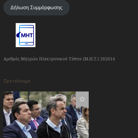
Δήλωση Συμμόρφωσης
Αριθμός Μητρώο Ηλεκτρονικού Τύπου (Μ.Η.Τ.) 262014
Προτείνουμε