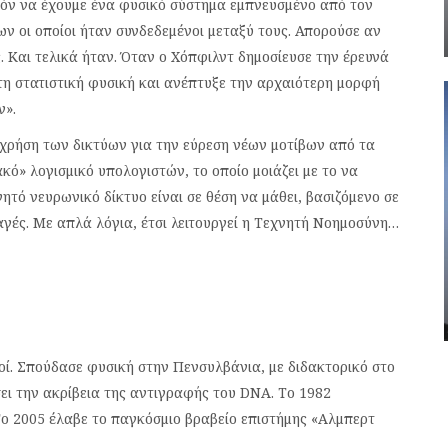
τόν να έχουμε ένα φυσικό σύστημα εμπνευσμένο από τον
ν οι οποίοι ήταν συνδεδεμένοι μεταξύ τους. Απορούσε αν
 Και τελικά ήταν. Όταν ο Χόπφιλντ δημοσίευσε την έρευνά
 τη στατιστική φυσική και ανέπτυξε την αρχαιότερη μορφή
ν».
η χρήση των δικτύων για την εύρεση νέων μοτίβων από τα
ό» λογισμικό υπολογιστών, το οποίο μοιάζει με το να
νητό νευρωνικό δίκτυο είναι σε θέση να μάθει, βασιζόμενο σε
αγές. Με απλά λόγια, έτσι λειτουργεί η Τεχνητή Νοημοσύνη…
κοί. Σπούδασε φυσική στην Πενσυλβάνια, με διδακτορικό στο
ει την ακρίβεια της αντιγραφής του DNA. Το 1982
Το 2005 έλαβε το παγκόσμιο βραβείο επιστήμης «Αλμπερτ