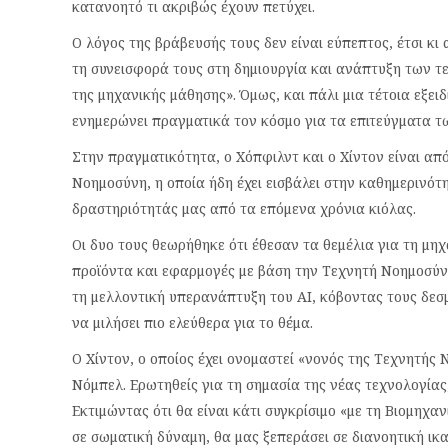
κατανοητό τι ακριβώς έχουν πετύχει.
Ο λόγος της βράβευσής τους δεν είναι εύπεπτος, έτσι κι
τη συνεισφορά τους στη δημιουργία και ανάπτυξη των 
της μηχανικής μάθησης». Όμως, και πάλι μια τέτοια εξει
ενημερώνει πραγματικά τον κόσμο για τα επιτεύγματα τ
Στην πραγματικότητα, ο Χόπφιλντ και ο Χίντον είναι α
Νοημοσύνη, η οποία ήδη έχει εισβάλει στην καθημερινότ
δραστηριότητάς μας από τα επόμενα χρόνια κιόλας.
Οι δυο τους θεωρήθηκε ότι έθεσαν τα θεμέλια για τη μη
προϊόντα και εφαρμογές με βάση την Τεχνητή Νοημοσύνη
τη μελλοντική υπερανάπτυξη του ΑΙ, κόβοντας τους δεσ
να μιλήσει πιο ελεύθερα για το θέμα.
Ο Χίντον, ο οποίος έχει ονομαστεί «νονός της Τεχνητής
Νόμπελ. Ερωτηθείς για τη σημασία της νέας τεχνολογίας, 
Εκτιμώντας ότι θα είναι κάτι συγκρίσιμο «με τη Βιομηχ
σε σωματική δύναμη, θα μας ξεπεράσει σε διανοητική ικα