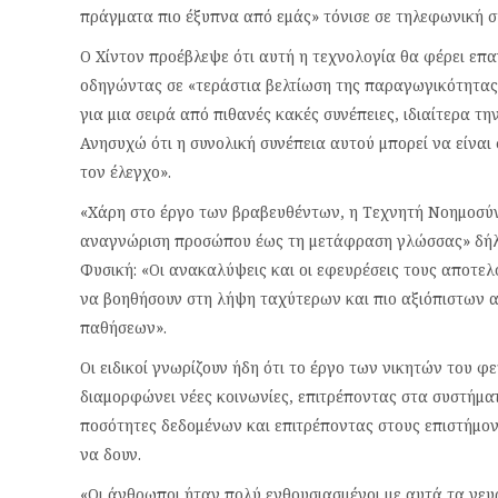
πράγματα πιο έξυπνα από εμάς» τόνισε σε τηλεφωνική 
Ο Χίντον προέβλεψε ότι αυτή η τεχνολογία θα φέρει επα
οδηγώντας σε «τεράστια βελτίωση της παραγωγικότητας»
για μια σειρά από πιθανές κακές συνέπειες, ιδιαίτερα τ
Ανησυχώ ότι η συνολική συνέπεια αυτού μπορεί να είναι
τον έλεγχο».
«Χάρη στο έργο των βραβευθέντων, η Τεχνητή Νοημοσύνη
αναγνώριση προσώπου έως τη μετάφραση γλώσσας» δήλω
Φυσική: «Οι ανακαλύψεις και οι εφευρέσεις τους αποτελ
να βοηθήσουν στη λήψη ταχύτερων και πιο αξιόπιστων 
παθήσεων».
Οι ειδικοί γνωρίζουν ήδη ότι το έργο των νικητών του 
διαμορφώνει νέες κοινωνίες, επιτρέποντας στα συστήμα
ποσότητες δεδομένων και επιτρέποντας στους επιστήμον
να δουν.
«Οι άνθρωποι ήταν πολύ ενθουσιασμένοι με αυτά τα νευ