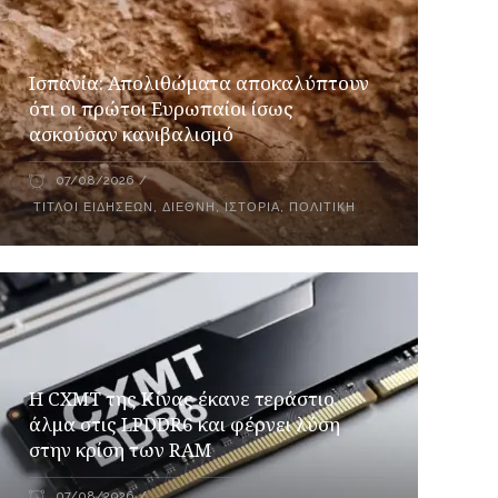
Ισπανία: Απολιθώματα αποκαλύπτουν
ότι οι πρώτοι Ευρωπαίοι ίσως
ασκούσαν κανιβαλισμό
07/08/2026
ΤΊΤΛΟΙ ΕΙΔΉΣΕΩΝ
,
ΔΙΕΘΝΉ
,
ΙΣΤΟΡΊΑ
,
ΠΟΛΙΤΙΚΉ
Η CXMT της Κίνας έκανε τεράστιο
άλμα στις LPDDR6 και φέρνει λύση
στην κρίση των RAM
07/08/2026