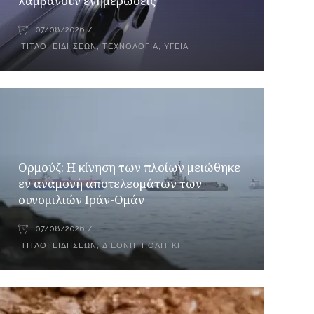
λαμβάνουν ενημερώσεις
07/08/2026
ΤΊΤΛΟΙ ΕΙΔΉΣΕΩΝ
,
ΤΕΧΝΟΛΟΓΊΑ
,
ΥΓΕΊΑ
Ορμούζ: Η κίνηση των πλοίων μειώθηκε
εν αναμονή αποτελεσμάτων των
συνομιλιών Ιράν-Ομάν
07/08/2026
ΤΊΤΛΟΙ ΕΙΔΉΣΕΩΝ
,
ΔΙΕΘΝΉ
,
ΠΟΛΙΤΙΚΉ