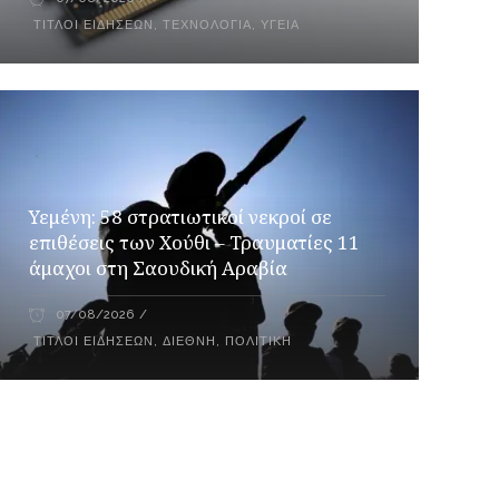
ΤΊΤΛΟΙ ΕΙΔΉΣΕΩΝ
,
ΤΕΧΝΟΛΟΓΊΑ
,
ΥΓΕΊΑ
Υεμένη: 58 στρατιωτικοί νεκροί σε
επιθέσεις των Χούθι – Τραυματίες 11
άμαχοι στη Σαουδική Αραβία
07/08/2026
ΤΊΤΛΟΙ ΕΙΔΉΣΕΩΝ
,
ΔΙΕΘΝΉ
,
ΠΟΛΙΤΙΚΉ