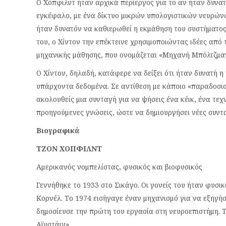
Ο Χόπφιλντ ήταν αρχικά περίεργος για το αν ήταν δυνα
εγκέφαλο, με ένα δίκτυο μικρών υπολογιστικών νευρώνω
ήταν δυνατόν να καθιερωθεί η εκμάθηση του συστήματος.
του, ο Χίντον την επέκτεινε χρησιμοποιώντας ιδέες από
μηχανικής μάθησης, που ονομάζεται «Μηχανή Μπόλτζμα
Ο Χίντον, δηλαδή, κατάφερε να δείξει ότι ήταν δυνατή 
υπάρχοντα δεδομένα. Σε αντίθεση με κάποιο «παραδοσιακ
ακολουθείς μια συνταγή για να ψήσεις ένα κέικ, ένα τεχ
προηγούμενες γνώσεις, ώστε να δημιουργήσει νέες συντ
Βιογραφικά
ΤΖΟΝ ΧΟΠΦΙΛΝΤ
Αμερικανός νομπελίστας, φυσικός και βιοφυσικός
Γεννήθηκε το 1933 στο Σικάγο. Οι γονείς του ήταν φυσι
Κορνέλ. Το 1974 εισήγαγε έναν μηχανισμό για να εξηγήσ
δημοσίευσε την πρώτη του εργασία στη νευροεπιστήμη. 
Αϊνστάιν».