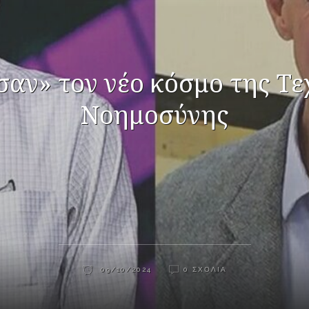
αν» τον νέο κόσμο της Τ
Νοημοσύνης
09/10/2024
0 ΣΧΌΛΙΑ