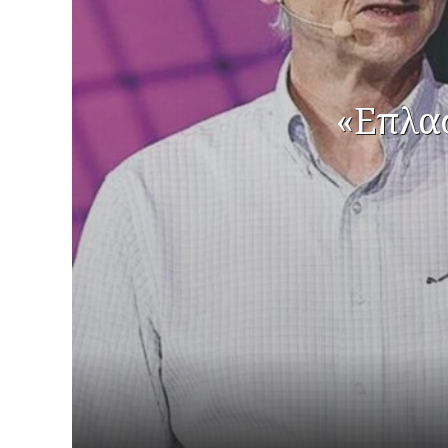
«Επλασ