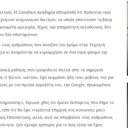
 αλλιώς. Η Σουηδική Ακαδημία απεφάνθη ότι πρόκειται «για
τεχνητών νευρωνικών δικτύων, τα οποία αποτελούν τη βάση
δικευμένη ορολογία, δίχως την απαραίτητη εκλαΐκευση, δεν
ων δύο επιστημόνων.
πό τους ανθρώπους που άνοιξαν τον δρόμο στην Τεχνητή
ητα κι αναμένεται να κυριαρχήσει σε ένα ευρύ φάσμα της
χανική μάθηση, που τροφοδοτεί πολλά από τα σημερινά
. Ο Χίντον, ωστόσο, έχει εκφράσει ήδη τους φόβους του για
μούς με τον πρώην εργοδότη του, την Google, προκειμένου
 Νοημοσύνης», δήλωσε χθες ότι έμεινε έκπληκτος που πήρε το
είπε ότι θα έχει «τεράστια επιρροή στις κοινωνίες μας».
ανική Επανάσταση, αλλά, αντί να υπερβαίνει τους ανθρώπους
νότητα. Δεν έχουμε εμπειρία για το πώς είναι να έχεις