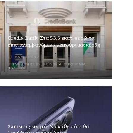
Credia Bank: Στα 53,6 εκατ. ευρώ τα
επαναλαμβανόμενα λειτουργικά κέρδη
07/08/2026
ΤΊΤΛΟΙ ΕΙΔΉΣΕΩΝ
,
ΚΟΙΝΩΝΊΑ
,
ΟΙΚΟΝΟΜΊΑ
,
ΠΟΛΙΤΙΚΉ
Samsung κινητά: Να κάθε πότε θα