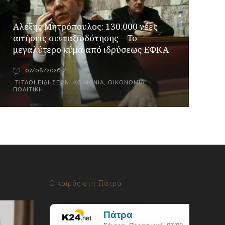
Αλέξης Μητρόπουλος: 130.000 νέες
αιτήσεις συνταξιοδότησης – Το
μεγαλύτερο κύμα από ιδρύσεως ΕΦΚΑ
07/08/2026
ΤΊΤΛΟΙ ΕΙΔΉΣΕΩΝ
,
ΚΟΙΝΩΝΊΑ
,
ΟΙΚΟΝΟΜΊΑ
,
ΠΟΛΙΤΙΚΉ
Ο καιρός στη Πάτρα