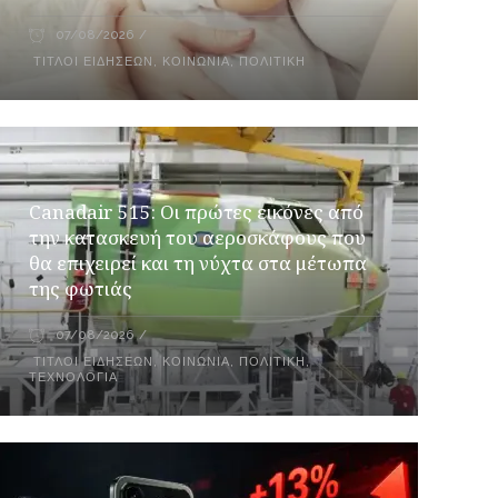
07/08/2026
ΤΊΤΛΟΙ ΕΙΔΉΣΕΩΝ
,
ΚΟΙΝΩΝΊΑ
,
ΠΟΛΙΤΙΚΉ
Canadair 515: Οι πρώτες εικόνες από
την κατασκευή του αεροσκάφους που
θα επιχειρεί και τη νύχτα στα μέτωπα
της φωτιάς
07/08/2026
ΤΊΤΛΟΙ ΕΙΔΉΣΕΩΝ
,
ΚΟΙΝΩΝΙΑ
,
ΠΟΛΙΤΙΚΉ
,
ΤΕΧΝΟΛΟΓΊΑ