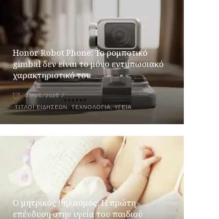
Honor Robot Phone: Το ρομποτικό
gimbal δεν είναι το μόνο εντυπωσιακό
χαρακτηριστικό του
07/08/2026
ΤΊΤΛΟΙ ΕΙΔΉΣΕΩΝ
,
ΤΕΧΝΟΛΟΓΊΑ
,
ΥΓΕΊΑ
Ο μητρικός θηλασμός: Η πρώτη
επένδυση στην υγεία του παιδιού