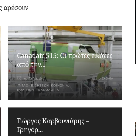
ς αρέσουν
Canadair 515: Οι πρώτες εικόνες
από την...
07 ΑΥΓ 2026
0 ΣΧΌΛΙΑ
ΤΊΤΛΟΙ ΕΙΔΉΣΕΩΝ
,
ΚΟΙΝΩΝΙΑ
,
ΠΟΛΙΤΙΚΉ
,
ΤΕΧΝΟΛΟΓΊΑ
Γιώργος Καρβουνιάρης –
Γρηγόρ...