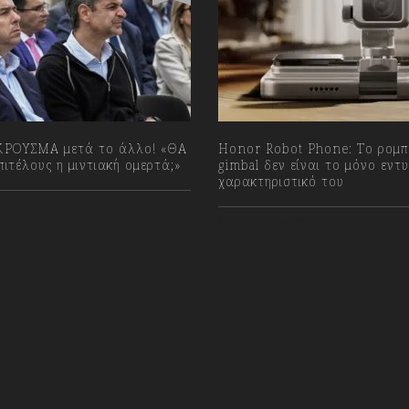
ΡΟΥΣΜΑ μετά το άλλο! «ΘΑ
Honor Robot Phone: Το ρομπ
ιτέλους η μιντιακή ομερτά;»
gimbal δεν είναι το μόνο εν
χαρακτηριστικό του
023
07/08/2026