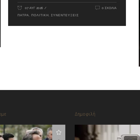
07 ΑΥΓ 2026
0 ΣΧΌΛΙΑ
ΠΆΤΡΑ
,
ΠΟΛΙΤΙΚΉ
,
ΣΥΝΕΝΤΕΎΞΕΙΣ
υμε
Δημοφιλή