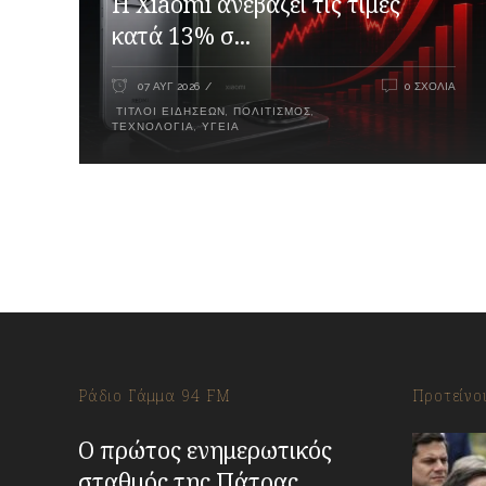
Η Xiaomi ανεβάζει τις τιμές
κατά 13% σ...
07 ΑΥΓ 2026
0 ΣΧΌΛΙΑ
ΤΊΤΛΟΙ ΕΙΔΉΣΕΩΝ
,
ΠΟΛΙΤΙΣΜΌΣ
,
ΤΕΧΝΟΛΟΓΊΑ
,
ΥΓΕΊΑ
Ράδιο Γάμμα 94 FM
Προτείνο
Ο πρώτος ενημερωτικός
σταθμός της Πάτρας