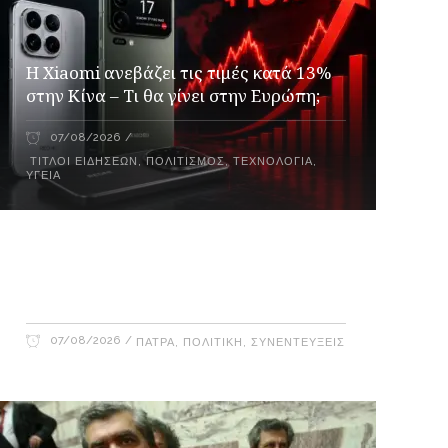
Η Xiaomi ανεβάζει τις τιμές κατά 13%
στην Κίνα – Τι θα γίνει στην Ευρώπη;
07/08/2026
ΤΊΤΛΟΙ ΕΙΔΉΣΕΩΝ
,
ΠΟΛΙΤΙΣΜΌΣ
,
ΤΕΧΝΟΛΟΓΊΑ
,
ΥΓΕΊΑ
Γιώργος Καρβουνιάρης – Γρηγόρης
Αλεξόπουλος στο Ράδιο Γάμμα 94FM
07/08/2026
ΠΆΤΡΑ
,
ΠΟΛΙΤΙΚΉ
,
ΣΥΝΕΝΤΕΎΞΕΙΣ