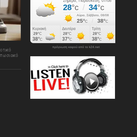
πρόγνωση καιρού από το k24.net
οτικό
τυπωσιακό