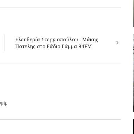
Ελευθερία Στεργιοπούλου - Μάκης
Πατελης στο Ράδιο Γάμμα 94FM
γμή.