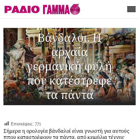
Βάνδαλοι. Η
αρχαία
γερμανική φυλή
που κατέστρεφε
τα πάντα
Επισκέψεις:
771
Σήμερα η ορολογία βάνδαλοί είναι γνωστή για αυτούς
ππου καταστρέφουν τα πάντα, από κειμήλια τέχνης