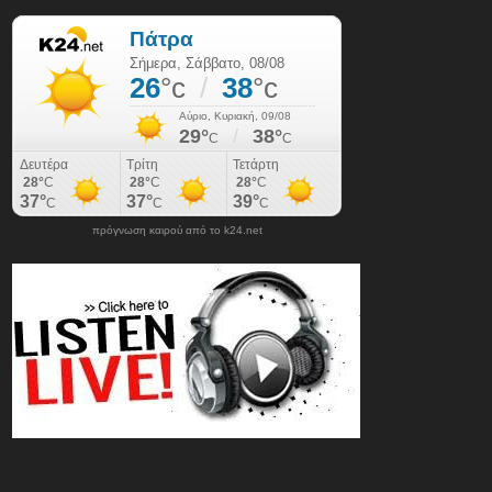
πρόγνωση καιρού από το k24.net