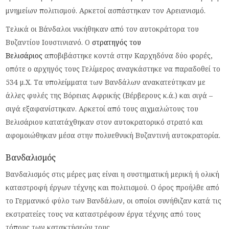
μνημείων πολιτισμού. Αρκετοί ασπάστηκαν τον Αρειανισμό.
Τελικά οι Βάνδαλοι νικήθηκαν από τον αυτοκράτορα του
Βυζαντίου Ιουστινιανό. Ο
στρατηγός του
Βελισάριος
αποβιβάστηκε κοντά στην Καρχηδόνα δύο φορές,
οπότε ο αρχηγός τους Γελίμερος αναγκάστηκε να παραδοθεί το
534 μ.Χ. Τα υπολείμματα των Βανδάλων ανακατεύτηκαν με
άλλες φυλές της Βόρειας Αφρικής (Βέρβερους κ.ά.) και σιγά –
σιγά εξαφανίστηκαν. Αρκετοί από τους αιχμαλώτους του
Βελισάριου κατατάχθηκαν στον αυτοκρατορικό στρατό και
αφομοιώθηκαν μέσα στην πολυεθνική Βυζαντινή αυτοκρατορία.
Βανδαλισμός
Βανδαλισμός στις μέρες μας είναι η συστηματική μερική ή ολική
καταστροφή έργων τέχνης και πολιτισμού. Ο όρος προήλθε από
το Γερμανικό φύλο των Βανδάλων, οι οποίοι συνήθιζαν κατά τις
εκστρατείες τους να καταστρέφουν έργα τέχνης από τους
τόπους των κατακτήσεών τους.