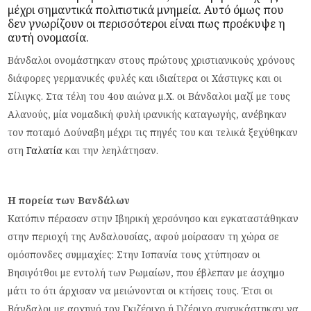
μέχρι σημαντικά πολιτιστικά μνημεία. Αυτό όμως που
δεν γνωρίζουν οι περισσότεροι είναι πως προέκυψε η
αυτή ονομασία.
Βάνδαλοι ονομάστηκαν στους πρώτους χριστιανικούς χρόνους
διάφορες γερμανικές φυλές και ιδιαίτερα οι Χάστιγκς και οι
Σίλιγκς. Στα τέλη του 4ου αιώνα μ.Χ. οι Βάνδαλοι μαζί με τους
Αλανούς, μία νομαδική φυλή ιρανικής καταγωγής, ανέβηκαν
τον ποταμό Δούναβη μέχρι τις πηγές του και τελικά ξεχύθηκαν
στη
Γαλατία
και την λεηλάτησαν.
Η πορεία των Βανδάλων
Κατόπιν πέρασαν στην Ιβηρική χερσόνησο και εγκαταστάθηκαν
στην περιοχή της Ανδαλουσίας, αφού μοίρασαν τη χώρα σε
ομόσπονδες συμμαχίες: Στην Ισπανία τους χτύπησαν οι
Βησιγότθοι με εντολή των Ρωμαίων, που έβλεπαν με άσχημο
μάτι το ότι άρχισαν να μειώνονται οι κτήσεις τους. Έτσι οι
Βάνδαλοι με αρχηγό τον Γκιζέριχο ή Γιζέριχο αναγκάστηκαν να