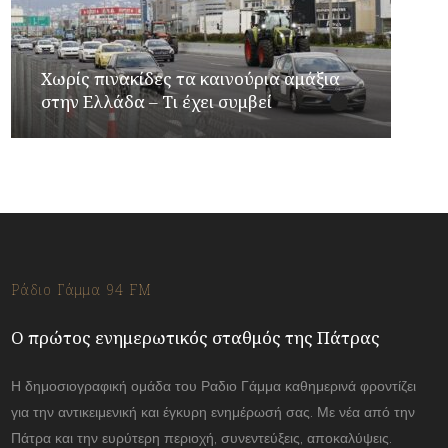
Χωρίς πινακίδες τα καινούρια αμάξια
στην Ελλάδα – Τι έχει συμβεί
Ράδιο Γάμμα 94 FM
Ο πρώτος ενημερωτικός σταθμός της Πάτρας
Η δημοσιογραφική ομάδα του Ραδιο Γάμμα καθημερινά φροντίζει
για την αντικειμενική και έγκυρη ενημέρωσή σας. Με νέα από την
Πάτρα και την ευρύτερη περιοχή, συνεντεύξεις, αποκαλύψεις.