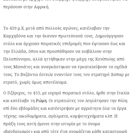
περάσουν στην Αφρική.
Το 439 μ.Χ. μετά από πολλούς αγώνες, κατέλαβαν την
Καρχηδόνα και την έκαναν πρωτεύουσά τους. Δημιούργησαν
στόλο και άρχισαν πειρατικές επιδρομές που έφτασαν έως και
την Ελλάδα, όπου και προσπάθησαν να εισβάλουν στην
Πελοπόννησο, αλλά ηττήθηκαν στην μάχη της Κενίπολης από
τους Μανιάτες και αναγκάστηκαν να εγκαταλείψουν τα σχέδιά
τους. Το Βυζάντιο έστειλε εναντίον τους τον στρατηγό Άσπαρ με
στρατό, χωρίς όμως αποτέλεσμα.
Ο Γιζέριχος, το 455, με ισχυρό πειρατικό στόλο, ήρθε στην Ιταλία
και κατέλαβε τη
Ρώμη
. Οι στρατιώτες του λεηλάτησαν την πόλη
επί δύο εβδομάδες και κατέστρεψαν με αγριότητα όλα τα έργα
τέχνης: οικοδομήματα, αγάλματα, κομψοτεχνήματα κλπ. Η
πράξη τους αυτή έμεινε στην ιστορία με το όνομα
«βανδαλισμός» και από τότε έτσι ονομάζεται κάθε καταστροφή