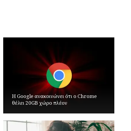
Φιέστα κοροϊδίας για τους αγρότες: Στον
αέρα η προθεσμία για τις επιδοτήσεις – Και
δεύτερη πλατφόρμα για τις δηλώσεις
Η Google ανακοινώνει ότι ο Chrome
θέλει 20GB χώρο πλέον