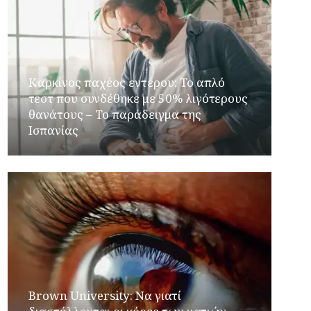
Καρκίνος παχέος εντέρου: Το απλό
τεστ που συνδέθηκε με 50% λιγότερους
θανάτους – Το παράδειγμα της
Ισπανίας
Brown University: Να γιατί