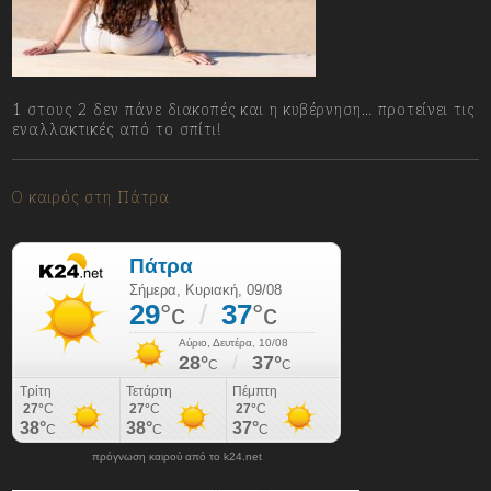
1 στους 2 δεν πάνε διακοπές και η κυβέρνηση… προτείνει τις
εναλλακτικές από το σπίτι!
09/08/2026
Ο καιρός στη Πάτρα
πρόγνωση καιρού από το k24.net