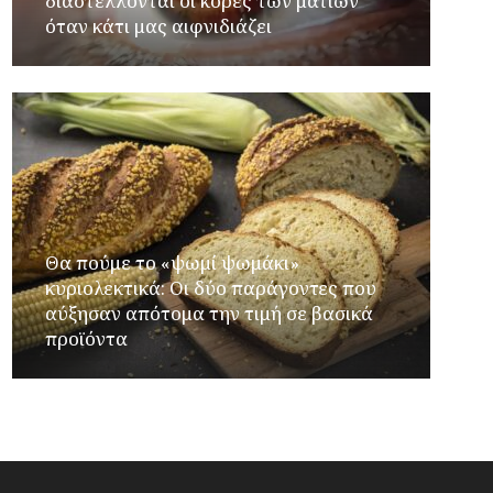
διαστέλλονται οι κόρες των ματιών
όταν κάτι μας αιφνιδιάζει
Θα πούμε το «ψωμί ψωμάκι»
κυριολεκτικά: Οι δύο παράγοντες που
αύξησαν απότομα την τιμή σε βασικά
προϊόντα