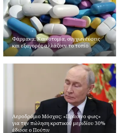
Φάρμακα: Καινοτομία, συγχωνεύσεις
και εξαγορές αλλάζουν το τοπίο
Αεροδρόμιο Μόσχας: «Πράσινο φως»
για την πώληση κρατικού μεριδίου 30%
έδωσε ο Πούτιν