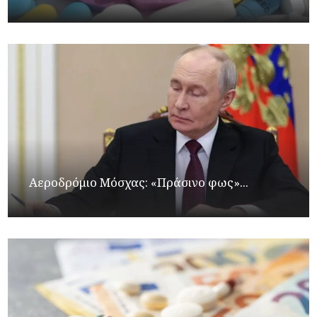
Αεροδρόμιο Μόσχας: «Πράσινο φως»...