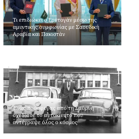
Τι επιδιώκει ο Ερντογάν μέσω της
αμυντικής συμφωνίας με Σαουδική
Αραβία και Πακιστάν
Ένας πρόσφυγας από τη Σμύρνη
σχεδίασε το αυτοκίνητο που
αντέγραψε όλος ο κόσμος