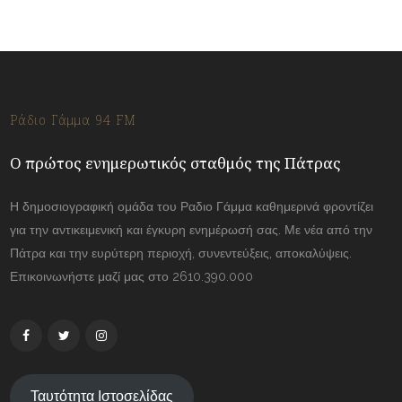
Ράδιο Γάμμα 94 FM
Ο πρώτος ενημερωτικός σταθμός της Πάτρας
Η δημοσιογραφική ομάδα του Ραδιο Γάμμα καθημερινά φροντίζει
για την αντικειμενική και έγκυρη ενημέρωσή σας. Με νέα από την
Πάτρα και την ευρύτερη περιοχή, συνεντεύξεις, αποκαλύψεις.
Επικοινωνήστε μαζί μας στο 2610.390.000
Ταυτότητα Ιστοσελίδας