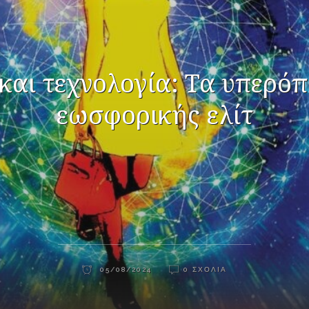
και τεχνολογία: Τα υπερόπ
εωσφορικής ελίτ
05/08/2024
0 ΣΧΌΛΙΑ