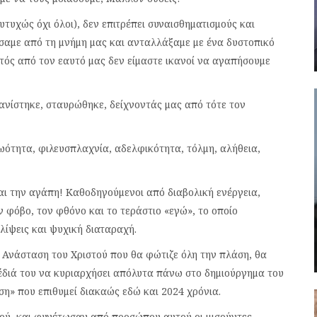
υτυχώς όχι όλοι), δεν επιτρέπει συναισθηματισμούς και
ήσαμε από τη μνήμη μας και ανταλλάξαμε με ένα δυστοπικό
κτός από τον εαυτό μας δεν είμαστε ικανοί να αγαπήσουμε
ανίστηκε, σταυρώθηκε, δείχνοντάς μας από τότε τον
ωότητα, φιλευσπλαχνία, αδελφικότητα, τόλμη, αλήθεια,
αι την αγάπη! Καθοδηγούμενοι από διαβολική ενέργεια,
ν φόβο, τον φθόνο και το τεράστιο «εγώ», το οποίο
λίψεις και ψυχική διαταραχή.
ν Ανάσταση του Χριστού που θα φώτιζε όλη την πλάση, θα
χέδιά του να κυριαρχήσει απόλυτα πάνω στο δημιούργημα του
ση» που επιθυμεί διακαώς εδώ και 2024 χρόνια.
τού, και φυγέτωσαν από προσώπου αυτού οι μισούντες