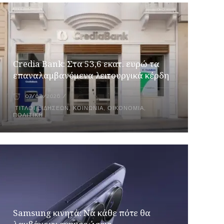
Credia Bank: Στα 53,6 εκατ. ευρώ τα
επαναλαμβανόμενα λειτουργικά κέρδη
07/08/2026
ΤΊΤΛΟΙ ΕΙΔΉΣΕΩΝ
,
ΚΟΙΝΩΝΊΑ
,
ΟΙΚΟΝΟΜΊΑ
,
ΠΟΛΙΤΙΚΉ
Samsung κινητά: Να κάθε πότε θα