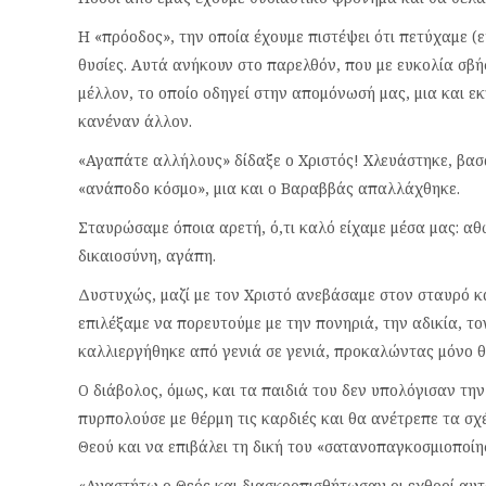
Η «πρόοδος», την οποία έχουμε πιστέψει ότι πετύχαμε (ε
θυσίες. Αυτά ανήκουν στο παρελθόν, που με ευκολία σβ
μέλλον, το οποίο οδηγεί στην απομόνωσή μας, μια και ε
κανέναν άλλον.
«Αγαπάτε αλλήλους» δίδαξε ο Χριστός! Χλευάστηκε, βασ
«ανάποδο κόσμο», μια και ο Βαραββάς απαλλάχθηκε.
Σταυρώσαμε όποια αρετή, ό,τι καλό είχαμε μέσα μας: αθ
δικαιοσύνη, αγάπη.
Δυστυχώς, μαζί με τον Χριστό ανεβάσαμε στον σταυρό κ
επιλέξαμε να πορευτούμε με την πονηριά, την αδικία, το
καλλιεργήθηκε από γενιά σε γενιά, προκαλώντας μόνο θ
Ο διάβολος, όμως, και τα παιδιά του δεν υπολόγισαν τη
πυρπολούσε με θέρμη τις καρδιές και θα ανέτρεπε τα σ
Θεού και να επιβάλει τη δική του «σατανοπαγκοσμιοποίη
«Αναστήτω ο Θεός και διασκορπισθήτωσαν οι εχθροί αυ