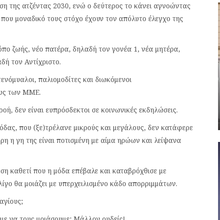
ση της ατζέντας 2030, ενώ ο δεύτερος το κάνει αγνοώντας
που μοναδικό τους στόχο έχουν τον απόλυτο έλεγχο της
πο ζωής, νέο πατέρα, δηλαδή τον γονέα 1, νέα μητέρα,
δή τον Αντίχριστο.
τενόμυαλοι, παλιομοδίτες και διωκόμενοι
ους των ΜΜΕ.
ροή, δεν είναι ευπρόσδεκτοι σε κοινωνικές εκδηλώσεις.
μόδας, που (ξε)τρέλανε μικρούς και μεγάλους, δεν κατάφερε
ρη η γη της είναι ποτισμένη με αίμα ηρώων και λείψανα
ση καθετί που η μόδα επέβαλε και καταβρόχθισε με
λίγο θα μοιάζει με υπερχειλισμένο κάδο απορριμμάτων.
αγίους;
με να τους μοιάσουμε; Μάλλον ουδείς!