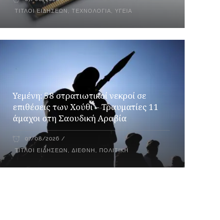
ΤΊΤΛΟΙ ΕΙΔΉΣΕΩΝ
,
ΤΕΧΝΟΛΟΓΊΑ
,
ΥΓΕΊΑ
Υεμένη: 58 στρατιωτικοί νεκροί σε
επιθέσεις των Χούθι – Τραυματίες 11
άμαχοι στη Σαουδική Αραβία
07/08/2026
ΤΊΤΛΟΙ ΕΙΔΉΣΕΩΝ
,
ΔΙΕΘΝΉ
,
ΠΟΛΙΤΙΚΉ