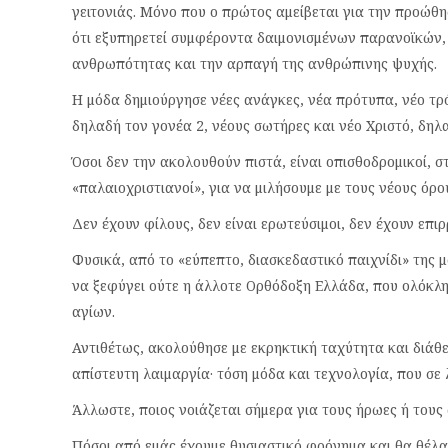
γειτονιάς. Μόνο που ο πρώτος αμείβεται για την προώθη
ότι εξυπηρετεί συμφέροντα δαιμονισμένων παρανοϊκών, 
ανθρωπότητας και την αρπαγή της ανθρώπινης ψυχής.
Η μόδα δημιούργησε νέες ανάγκες, νέα πρότυπα, νέο τρό
δηλαδή τον γονέα 2, νέους σωτήρες και νέο Χριστό, δηλα
Όσοι δεν την ακολουθούν πιστά, είναι οπισθοδρομικοί, σ
«παλαιοχριστιανοί», για να μιλήσουμε με τους νέους όρ
Δεν έχουν φίλους, δεν είναι ερωτεύσιμοι, δεν έχουν επιρ
Φυσικά, από το «εύπεπτο, διασκεδαστικό παιχνίδι» της 
να ξεφύγει ούτε η άλλοτε Ορθόδοξη Ελλάδα, που ολόκλη
αγίων.
Αντιθέτως, ακολούθησε με εκρηκτική ταχύτητα και διάθε
απίστευτη λαιμαργία· τόση μόδα και τεχνολογία, που σε 
Άλλωστε, ποιος νοιάζεται σήμερα για τους ήρωες ή τους 
Πόσοι από εμάς έχουμε θυσιαστικό φρόνημα και θα θέλα