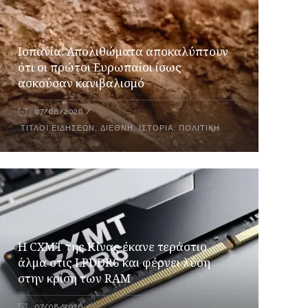
Ισπανία: Απολιθώματα αποκαλύπτουν
ότι οι πρώτοι Ευρωπαίοι ίσως
ασκούσαν κανιβαλισμό
07/08/2026
ΤΊΤΛΟΙ ΕΙΔΉΣΕΩΝ
,
ΔΙΕΘΝΉ
,
ΙΣΤΟΡΊΑ
,
ΠΟΛΙΤΙΚΉ
Η CXMT της Κίνας έκανε τεράστιο
άλμα στις LPDDR6 και φέρνει λύση
στην κρίση των RAM
07/08/2026