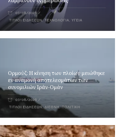
λαμβάνουν ενημερώσεις
07/08/2026
ΤΊΤΛΟΙ ΕΙΔΉΣΕΩΝ
,
ΤΕΧΝΟΛΟΓΊΑ
,
ΥΓΕΊΑ
Ορμούζ: Η κίνηση των πλοίων μειώθηκε
εν αναμονή αποτελεσμάτων των
συνομιλιών Ιράν-Ομάν
07/08/2026
ΤΊΤΛΟΙ ΕΙΔΉΣΕΩΝ
,
ΔΙΕΘΝΉ
,
ΠΟΛΙΤΙΚΉ