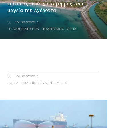
τιρκουάζ νερά, χρυσή άμμος και η
μαγεία του Αχέροντα
06/08/2026
ΤΊΤΛΟΙ ΕΙΔΉΣΕΩΝ
,
ΠΟΛΙΤΙΣΜΌΣ
,
ΥΓΕΊΑ
Έφη Τσιμάρα – Γιώργος Λακόπουλος
στο Ράδιο Γάμμα 94FM
06/08/2026
ΠΆΤΡΑ
,
ΠΟΛΙΤΙΚΉ
,
ΣΥΝΕΝΤΕΎΞΕΙΣ