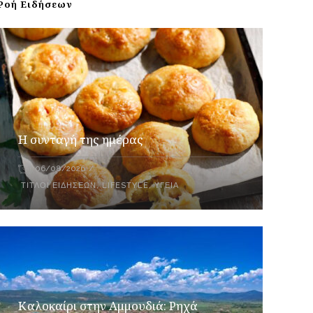
Ροή Ειδήσεων
Η συνταγή της ημέρας
06/08/2026
ΤΊΤΛΟΙ ΕΙΔΉΣΕΩΝ
,
LIFESTYLE
,
ΥΓΕΊΑ
Καλοκαίρι στην Αμμουδιά: Ρηχά