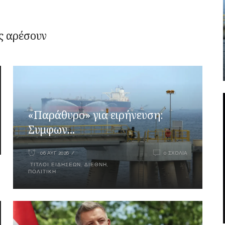
ς αρέσουν
«Παράθυρο» για ειρήνευση:
Συμφων...
06 ΑΥΓ 2026
0 ΣΧΌΛΙΑ
ΤΊΤΛΟΙ ΕΙΔΉΣΕΩΝ
,
ΔΙΕΘΝΉ
,
ΠΟΛΙΤΙΚΉ