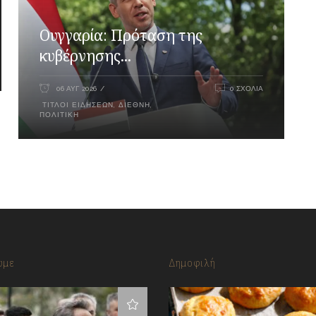
Ουγγαρία: Πρόταση της
κυβέρνησης...
06 ΑΥΓ 2026
0 ΣΧΌΛΙΑ
ΤΊΤΛΟΙ ΕΙΔΉΣΕΩΝ
,
ΔΙΕΘΝΉ
,
ΠΟΛΙΤΙΚΉ
υμε
Δημοφιλή