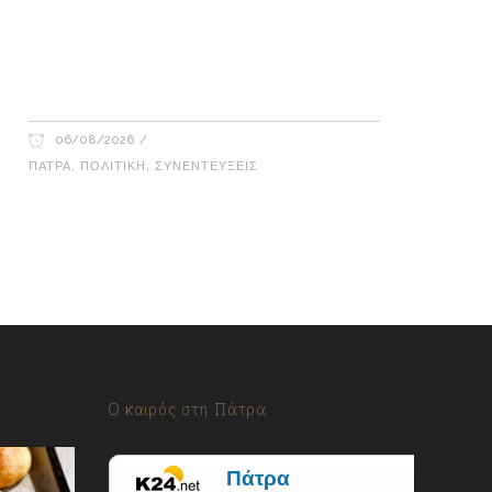
Γιώργος Καρβουνιάρης – Δημήτρης
Παλούμπης στο Ράδιο Γάμμα 94FM
06/08/2026
ΠΆΤΡΑ
,
ΠΟΛΙΤΙΚΉ
,
ΣΥΝΕΝΤΕΎΞΕΙΣ
Ο καιρός στη Πάτρα