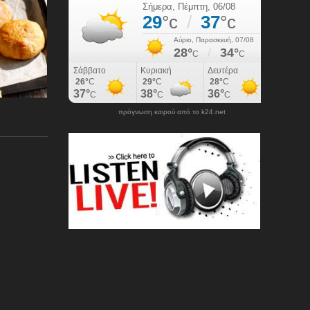
πρόγνωση καιρού από το k24.net