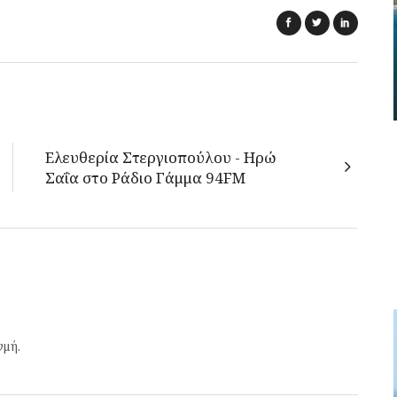
Ελευθερία Στεργιοπούλου - Ηρώ
Σαΐα στο Ράδιο Γάμμα 94FM
γμή.