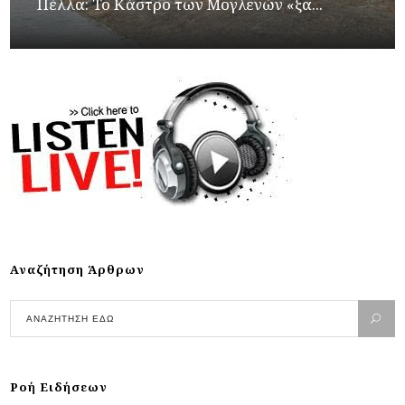
Πέλλα: Το Κάστρο των Μογλενών «ξα...
Αναζήτηση Άρθρων
Ροή Ειδήσεων