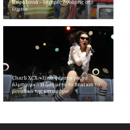
Κεφαλονιά – Ισχυρές δυνάμεις στο
σημείο
Charli XCX: «Είπα ψέματα για το
άλμπουμ» – Η ζωή μετά το Brat και το
μοναδικό της καταφύγιο