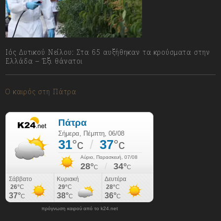
Ιός Δυτικού Νείλου: Στα 65 αυξήθηκαν τα κρούσματα στην
Ελλάδα – Έξι θάνατοι
06/08/2026
Ο καιρός στη Πάτρα
πρόγνωση καιρού από το k24.net