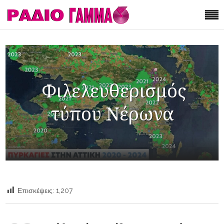
Φιλελευθερισμός
τύπου Νέρωνα
Επισκέψεις:
1,207