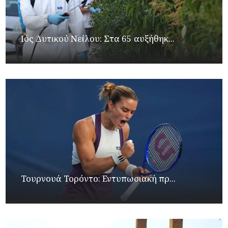
Ιός Δυτικού Νείλου: Στα 65 αυξήθηκ...
Τουρνουά Τορόντο: Εντυπωσιακή πρ...