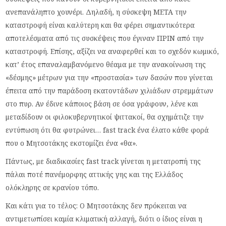
ανεπανάληπτο χουνέρι. Δηλαδή, η σύσκεψη ΜΕΤΑ την
καταστροφή είναι καλύτερη και θα φέρει σημαντικότερα
αποτελέσματα από τις συσκέψεις που έγιναν ΠΡΙΝ από την
καταστροφή. Επίσης, αξίζει να αναφερθεί και το σχεδόν κωμικό,
κατ’ έτος επαναλαμβανόμενο θέαμα με την ανακοίνωση της
«δέσμης» μέτρων για την «προστασία» των δασών που γίνεται
έπειτα από την παράδοση εκατοντάδων χιλιάδων στρεμμάτων
στο πυρ. Αν έδινε κάποιος βάση σε όσα γράφουν, λένε και
μεταδίδουν οι φιλοκυβερνητικοί ψιττακοί, θα σχημάτιζε την
εντύπωση ότι θα φυτρώνει… fast track ένα έλατο κάθε φορά
που ο Μητσοτάκης εκστομίζει ένα «θα».
Πάντως, με διαδικασίες fast track γίνεται η μετατροπή της
πάλαι ποτέ πανέμορφης αττικής γης και της Ελλάδος
ολόκληρης σε κρανίου τόπο.
Και κάτι για το τέλος: Ο Μητσοτάκης δεν πρόκειται να
αντιμετωπίσει καμία κλιματική αλλαγή, διότι ο ίδιος είναι η