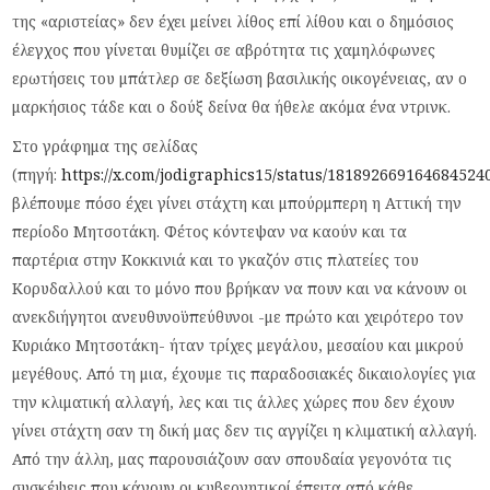
της «αριστείας» δεν έχει μείνει λίθος επί λίθου και ο δημόσιος
έλεγχος που γίνεται θυμίζει σε αβρότητα τις χαμηλόφωνες
ερωτήσεις του μπάτλερ σε δεξίωση βασιλικής οικογένειας, αν ο
μαρκήσιος τάδε και ο δούξ δείνα θα ήθελε ακόμα ένα ντρινκ.
Στο γράφημα της σελίδας
(πηγή:
https://x.com/jodigraphics15/status/181892669164684524
βλέπουμε πόσο έχει γίνει στάχτη και μπούρμπερη η Αττική την
περίοδο Μητσοτάκη. Φέτος κόντεψαν να καούν και τα
παρτέρια στην Κοκκινιά και το γκαζόν στις πλατείες του
Κορυδαλλού και το μόνο που βρήκαν να πουν και να κάνουν οι
ανεκδιήγητοι ανευθυνοϋπεύθυνοι -με πρώτο και χειρότερο τον
Κυριάκο Μητσοτάκη- ήταν τρίχες μεγάλου, μεσαίου και μικρού
μεγέθους. Από τη μια, έχουμε τις παραδοσιακές δικαιολογίες για
την κλιματική αλλαγή, λες και τις άλλες χώρες που δεν έχουν
γίνει στάχτη σαν τη δική μας δεν τις αγγίζει η κλιματική αλλαγή.
Από την άλλη, μας παρουσιάζουν σαν σπουδαία γεγονότα τις
συσκέψεις που κάνουν οι κυβερνητικοί έπειτα από κάθε