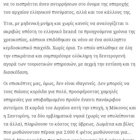
να το εισπράττει άνευ αντιρρήσεων στο όνομα της υπεροχής
του αρχαίου ελληνικού πνεύματος, αλλά και του κάλλους της.
Έτσι, με μηδενική μνήμη και χωρίς κανείς να αναλογίζεται τι
ακριβώς υπέστη το ελληνικό brand τα προηγούμενα χρόνια της
χρεοκοπίας, κάποιοι επιδόθηκαν εκ νέου σε ένα ασύλληπτο
κερδοσκοπικό παιχνίδι. Χωρίς όρια. Το οποίο απλώθηκε σε όλη
την επικράτεια και συμπαρέσυρε ολόκληρη τη δευτερογενή
αγορά των τουριστικών υπηρεσιών, με αιχμή την εστίαση και τη
διασκέδαση.
Οι επισκέπτες μας, όμως, δεν είναι ιθαγενείς. Δεν μπορείς να
τους πιάσεις κορόιδα για πολύ, προσφέροντας χαμηλές
υπηρεσίες για υποβαθμισμένο προϊόν έναντι πανάκριβου
αντιτίμου. Η καρδιά του Αιγαίου αυτή την εποχή, η Μύκονος και
η Σαντορίνη, τα δύο εμβληματικά νησιά (χωρίς να υπολείπονται
τα άλλα), πληρώνουν το κόστος της ύβρεως. Δωμάτια και βίλες
που μισθώνονταν πέρυσι για 2.000 € φέτος μισθώνονται για…