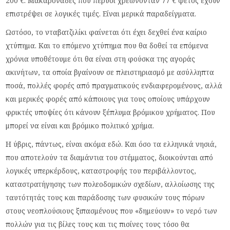
200 €. Μακαρονάδες που πέρυσι χρεώνονταν 77 € φέτος έχουν
επιστρέψει σε λογικές τιμές. Είναι μερικά παραδείγματα.
Ωστόσο, το νταβατζιλίκι φαίνεται ότι έχει δεχθεί ένα καίριο
χτύπημα. Και το επόμενο χτύπημα που θα δοθεί τα επόμενα
χρόνια υποθέτουμε ότι θα είναι στη φούσκα της αγοράς
ακινήτων, τα οποία βγαίνουν σε πλειστηριασμό με ασύλληπτα
ποσά, πολλές φορές από πραγματικούς ενδιαφερομένους, αλλά
και μερικές φορές από κάποιους για τους οποίους υπάρχουν
φρικτές υποψίες ότι κάνουν ξέπλυμα βρόμικου χρήματος. Που
μπορεί να είναι και βρόμικο πολιτικό χρήμα.
Η ύβρις, πάντως, είναι ακόμα εδώ. Και όσο τα ελληνικά νησιά,
που αποτελούν τα διαμάντια του στέμματος, διοικούνται από
λογικές υπερκέρδους, καταστροφής του περιβάλλοντος,
καταστρατήγησης των πολεοδομικών σχεδίων, αλλοίωσης της
ταυτότητάς τους και παράδοσης των φυσικών τους πόρων
στους νεοπλούσιους ξιπασμένους που «δημεύουν» το νερό των
πολλών για τις βίλες τους και τις πισίνες τους τόσο θα