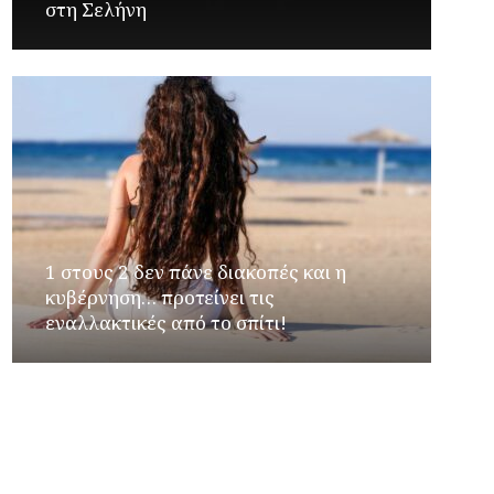
στη Σελήνη
1 στους 2 δεν πάνε διακοπές και η
κυβέρνηση… προτείνει τις
εναλλακτικές από το σπίτι!
Φιέστα κοροϊδίας για τους αγρότες: Στον
αέρα η προθεσμία για τις επιδοτήσεις – Και
δεύτερη πλατφόρμα για τις δηλώσεις