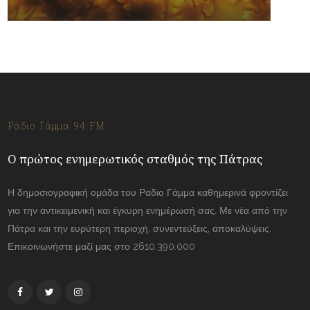
Ράδιο Γάμμα 94 FM
Ο πρώτος ενημερωτικός σταθμός της Πάτρας
Η δημοσιογραφική ομάδα του Ραδιο Γάμμα καθημερινά φροντίζει
για την αντικειμενική και έγκυρη ενημέρωσή σας. Με νέα από την
Πάτρα και την ευρύτερη περιοχή, συνεντεύξεις, αποκαλύψεις.
Επικοινωνήστε μαζί μας στο 2610.390.000