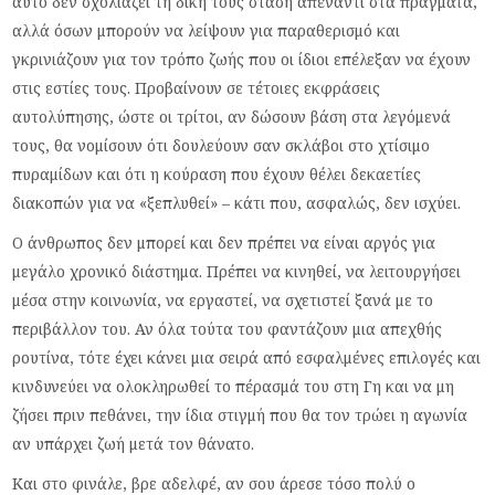
αυτό δεν σχολιάζει τη δική τους στάση απέναντι στα πράγματα,
αλλά όσων μπορούν να λείψουν για παραθερισμό και
γκρινιάζουν για τον τρόπο ζωής που οι ίδιοι επέλεξαν να έχουν
στις εστίες τους. Προβαίνουν σε τέτοιες εκφράσεις
αυτολύπησης, ώστε οι τρίτοι, αν δώσουν βάση στα λεγόμενά
τους, θα νομίσουν ότι δουλεύουν σαν σκλάβοι στο χτίσιμο
πυραμίδων και ότι η κούραση που έχουν θέλει δεκαετίες
διακοπών για να «ξεπλυθεί» – κάτι που, ασφαλώς, δεν ισχύει.
Ο άνθρωπος δεν μπορεί και δεν πρέπει να είναι αργός για
μεγάλο χρονικό διάστημα. Πρέπει να κινηθεί, να λειτουργήσει
μέσα στην κοινωνία, να εργαστεί, να σχετιστεί ξανά με το
περιβάλλον του. Αν όλα τούτα του φαντάζουν μια απεχθής
ρουτίνα, τότε έχει κάνει μια σειρά από εσφαλμένες επιλογές και
κινδυνεύει να ολοκληρωθεί το πέρασμά του στη Γη και να μη
ζήσει πριν πεθάνει, την ίδια στιγμή που θα τον τρώει η αγωνία
αν υπάρχει ζωή μετά τον θάνατο.
Και στο φινάλε, βρε αδελφέ, αν σου άρεσε τόσο πολύ ο