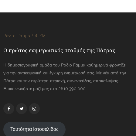
Ράδιο Γάμμα 94 FM
Ο πρώτος ενημερωτικός σταθμός της Πάτρας
Η δημοσιογραφική ομάδα του Ραδιο Γάμμα καθημερινά φροντίζει
για την αντικειμενική και έγκυρη ενημέρωσή σας. Με νέα από την
Πάτρα και την ευρύτερη περιοχή, συνεντεύξεις, αποκαλύψεις.
Επικοινωνήστε μαζί μας στο 2610.390.000
Ταυτότητα Ιστοσελίδας