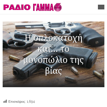
Η οπλοκατοχή
και… το
μονοπώλιο της
βίας
Επισκέψεις:
1,694