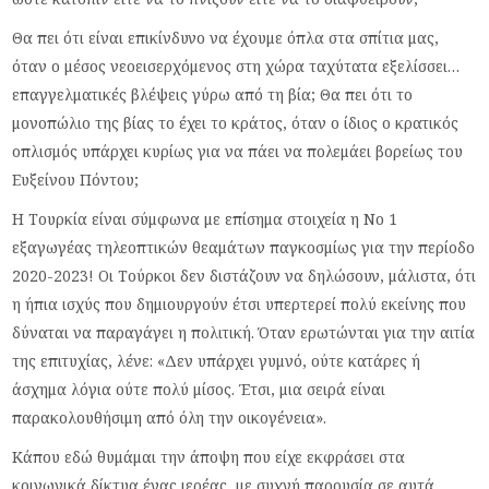
Θα πει ότι είναι επικίνδυνο να έχουμε όπλα στα σπίτια μας,
όταν ο μέσος νεοεισερχόμενος στη χώρα ταχύτατα εξελίσσει…
επαγγελματικές βλέψεις γύρω από τη βία; Θα πει ότι το
μονοπώλιο της βίας το έχει το κράτος, όταν ο ίδιος ο κρατικός
οπλισμός υπάρχει κυρίως για να πάει να πολεμάει βορείως του
Ευξείνου Πόντου;
Η Τουρκία είναι σύμφωνα με επίσημα στοιχεία η Νο 1
εξαγωγέας τηλεοπτικών θεαμάτων παγκοσμίως για την περίοδο
2020-2023! Οι Τούρκοι δεν διστάζουν να δηλώσουν, μάλιστα, ότι
η ήπια ισχύς που δημιουργούν έτσι υπερτερεί πολύ εκείνης που
δύναται να παραγάγει η πολιτική. Όταν ερωτώνται για την αιτία
της επιτυχίας, λένε: «Δεν υπάρχει γυμνό, ούτε κατάρες ή
άσχημα λόγια ούτε πολύ μίσος. Έτσι, μια σειρά είναι
παρακολουθήσιμη από όλη την οικογένεια».
Κάπου εδώ θυμάμαι την άποψη που είχε εκφράσει στα
κοινωνικά δίκτυα ένας ιερέας, με συχνή παρουσία σε αυτά.