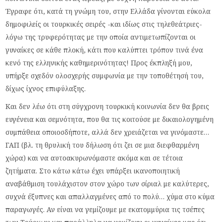
Έγραφε ότι, κατά τη γνώμη του, στην Ελλάδα γίνονται εύκολα
δημοφιλείς οι τουρκικές σειρές -και ιδίως στις τηλεθεάτριες-
λόγω της τρυφερότητας με την οποία αντιμετωπίζονται οι
γυναίκες σε κάθε πλοκή, κάτι που καλύπτει τρόπον τινά ένα
κενό της ελληνικής καθημερινότητας! Προς έκπληξή μου,
υπήρξε σχεδόν ολοσχερής συμφωνία με την τοποθέτησή του,
δίχως ίχνος επιφύλαξης.
Και δεν λέω ότι στη σύγχρονη τουρκική κοινωνία δεν θα βρεις
ευγένεια και σεμνότητα, που θα τις κοιτούσε με δικαιολογημένη
συμπάθεια οποιoσδήποτε, αλλά δεν χρειάζεται να γινόμαστε…
ΓΑΠ (βλ. τη θρυλική του δήλωση ότι ζει σε μια διεφθαρμένη
χώρα) και να αυτοακυρωνόμαστε ακόμα και σε τέτοια
ζητήματα. Στο κάτω κάτω έχει υπάρξει ικανοποιητική
αναβάθμιση τουλάχιστον στον χώρο των σίριαλ με καλύτερες,
συχνά έξυπνες και απαλλαγμένες από το πολύ… χύμα στο κύμα
παραγωγές. Αν είναι να γεμίζουμε με εκατομμύρια τις τσέπες