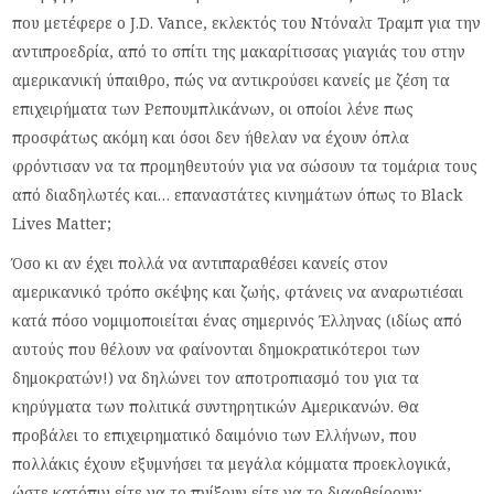
που μετέφερε ο J.D. Vance, εκλεκτός του Ντόναλτ Τραμπ για την
αντιπροεδρία, από το σπίτι της μακαρίτισσας γιαγιάς του στην
αμερικανική ύπαιθρο, πώς να αντικρούσει κανείς με ζέση τα
επιχειρήματα των Ρεπουμπλικάνων, οι οποίοι λένε πως
προσφάτως ακόμη και όσοι δεν ήθελαν να έχουν όπλα
φρόντισαν να τα προμηθευτούν για να σώσουν τα τομάρια τους
από διαδηλωτές και… επαναστάτες κινημάτων όπως το Black
Lives Matter;
Όσο κι αν έχει πολλά να αντιπαραθέσει κανείς στον
αμερικανικό τρόπο σκέψης και ζωής, φτάνεις να αναρωτιέσαι
κατά πόσο νομιμοποιείται ένας σημερινός Έλληνας (ιδίως από
αυτούς που θέλουν να φαίνονται δημοκρατικότεροι των
δημοκρατών!) να δηλώνει τον αποτροπιασμό του για τα
κηρύγματα των πολιτικά συντηρητικών Αμερικανών. Θα
προβάλει το επιχειρηματικό δαιμόνιο των Ελλήνων, που
πολλάκις έχουν εξυμνήσει τα μεγάλα κόμματα προεκλογικά,
ώστε κατόπιν είτε να το πνίξουν είτε να το διαφθείρουν;