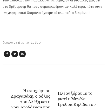
των Τούρκων και παράλληλα να νομίζουν οι γυναίκες μας ότι
στο Ερζουρούμ θα τους συμπεριφέρονταν καλύτερα, τότε ούτε
επιχειρηματικό δαιμόνιο έχουμε ούτε… σκέτο δαιμόνιο!
Μοιραστείτε το άρθρο
Η αποχώρηση
Πλέον ξέρουμε το
Δραγασάκη, ο ρόλος
γιατί η Μεγάλη
του Αλέξη και η
Ερυθρά Κηλίδα του
χρηματοδότηση που