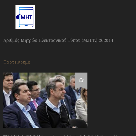
Αριθμός Μητρώο Ηλεκτρονικού Τύπου (Μ.Η.Τ.) 262014
Προτείνουμε