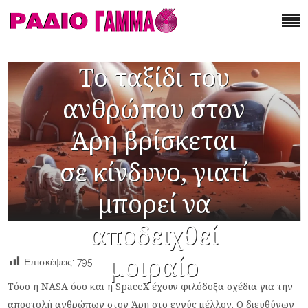
Το ταξίδι του
ανθρώπου στον
Άρη βρίσκεται
σε κίνδυνο, γιατί
μπορεί να
αποδειχθεί
μοιραίο
Επισκέψεις:
795
Τόσο η NASA όσο και η SpaceX έχουν φιλόδοξα σχέδια για την
αποστολή ανθρώπων στον Άρη στο εγγύς μέλλον. Ο διευθύνων