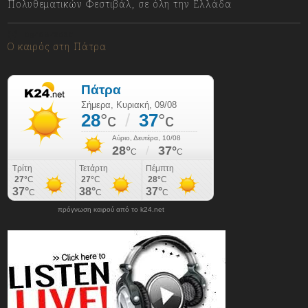
Πολυθεματικών Φεστιβάλ, σε όλη την Ελλάδα
09/08/2026
Ο καιρός στη Πάτρα
πρόγνωση καιρού από το k24.net