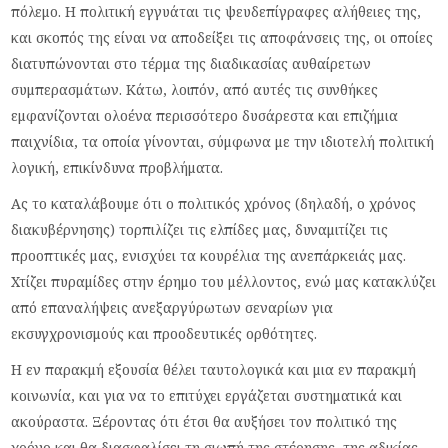
πόλεμο. Η πολιτική εγγυάται τις ψευδεπίγραφες αλήθειες της,
και σκοπός της είναι να αποδείξει τις αποφάνσεις της, οι οποίες
διατυπώνονται στο τέρμα της διαδικασίας αυθαίρετων
συμπερασμάτων. Κάτω, λοιπόν, από αυτές τις συνθήκες
εμφανίζονται ολοένα περισσότερο δυσάρεστα και επιζήμια
παιχνίδια, τα οποία γίνονται, σύμφωνα με την ιδιοτελή πολιτική
λογική, επικίνδυνα προβλήματα.
Ας το καταλάβουμε ότι ο πολιτικός χρόνος (δηλαδή, ο χρόνος
διακυβέρνησης) τορπιλίζει τις ελπίδες μας, δυναμιτίζει τις
προοπτικές μας, ενισχύει τα κουρέλια της ανεπάρκειάς μας.
Χτίζει πυραμίδες στην έρημο του μέλλοντος, ενώ μας κατακλύζει
από επαναλήψεις ανεξαργύρωτων σεναρίων για
εκσυγχρονισμούς και προοδευτικές ορθότητες.
Η εν παρακμή εξουσία θέλει ταυτολογικά και μια εν παρακμή
κοινωνία, και για να το επιτύχει εργάζεται συστηματικά και
ακούραστα. Ξέροντας ότι έτσι θα αυξήσει τον πολιτικό της
χρόνο και θα διασφαλίσει τη σιωπή της στέρησης, της αδικίας