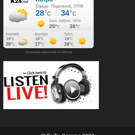
πρόγνωση καιρού από το k24.net