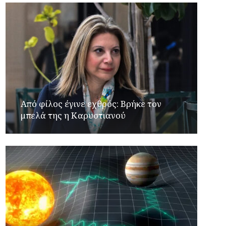
Από φίλος έγινε εχθρός: Βρήκε τον
μπελά της η Καρυστιανού