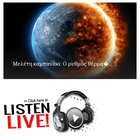
Μελέτη καμπανάκι: Ο ρυθμός θέρμα�...