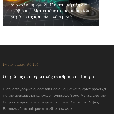
Ανακάλυψη-κλειδί: Η σκοτεινή ύλη δεν
κρύβεται – Μετατρέπεται σε σωματίδια
βαρύτητας και φως, λέει μελέτη
Ράδιο Γάμμα 94 FM
Ο πρώτος ενημερωτικός σταθμός της Πάτρας
Η δημοσιογραφική ομάδα του Ραδιο Γάμμα καθημερινά φροντίζει
για την αντικειμενική και έγκυρη ενημέρωσή σας. Με νέα από την
Πάτρα και την ευρύτερη περιοχή, συνεντεύξεις, αποκαλύψεις.
Επικοινωνήστε μαζί μας στο 2610.390.000