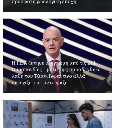
πρόσφατη γεωλογική εποχή
Η FIFA ζήτησε συγγνώμη από τις 211
Ομοσπονδίες – μέλη της, παραδέχθηκε
λάθη του Τζιάνι Ινφαντίνο αλλά
συνεχίζει να τον στηρίζει