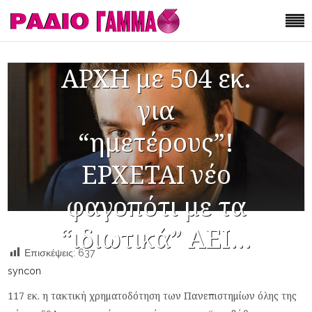
ΑΡΧΗ με 504 εκ.
για
“ημετέρους”!
ΕΡΧΕΤΑΙ νέο
φαγοπότι με τα
“ιδιωτικά” ΑΕΙ…
Επισκέψεις:
637
syncon
117 εκ. η τακτική χρηματοδότηση των Πανεπιστημίων όλης της