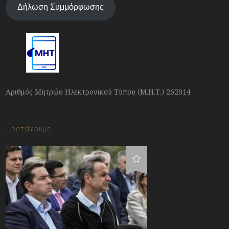
Δήλωση Συμμόρφωσης
Αριθμός Μητρώο Ηλεκτρονικού Τύπου (Μ.Η.Τ.) 262014
Προτείνουμε