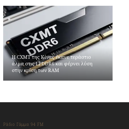
Η CXMT της Κίνας έκανε τεράστιο
άλμα στις LPDDR6 και φέρνει λύση
στην κρίση των RAM
Ράδιο Γάμμα 94 FM