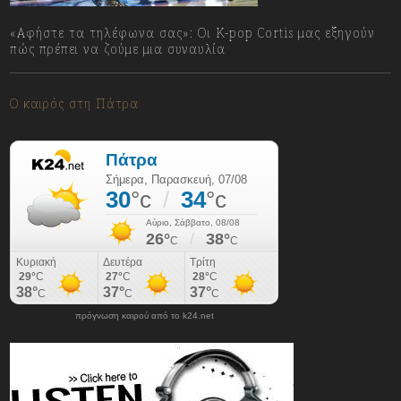
«Αφήστε τα τηλέφωνα σας»: Οι K-pop Cortis μας εξηγούν
πώς πρέπει να ζούμε μια συναυλία
07/08/2026
Ο καιρός στη Πάτρα
πρόγνωση καιρού από το k24.net