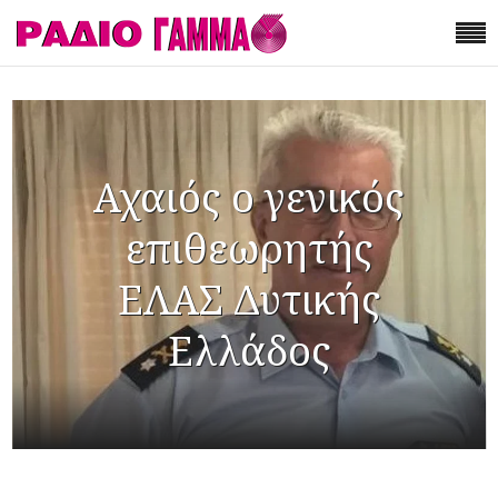
Αχαιός ο γενικός
επιθεωρητής
ΕΛΑΣ Δυτικής
Ελλάδος