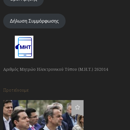
Δήλωση Συμμόρφωσης
Αριθμός Μητρώο Ηλεκτρονικού Τύπου (Μ.Η.Τ.) 262014
Προτείνουμε