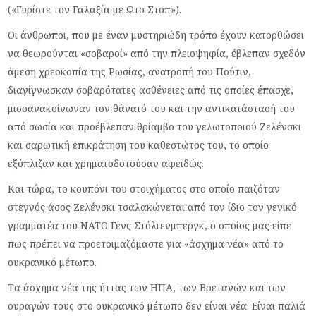
(«Γυρίστε τον Γαλαξία με Ωτο Στοπ»).
Οι άνθρωποι, που με έναν μυστηριώδη τρόπο έχουν κατορθώσει
να θεωρούνται «σοβαροί» από την πλειοψηφία, έβλεπαν σχεδόν
άμεση χρεοκοπία της Ρωσίας, ανατροπή του Πούτιν,
διαγίγνωσκαν σοβαρότατες ασθένειες από τις οποίες έπασχε,
μισοανακοίνωναν τον θάνατό του και την αντικατάστασή του
από σωσία και προέβλεπαν θρίαμβο του γελωτοποιού Ζελένσκι
και σαρωτική επικράτηση του καθεστώτος του, το οποίο
εξόπλιζαν και χρηματοδοτούσαν αφειδώς.
Και τώρα, το κουπόνι του στοιχήματος στο οποίο παιζόταν
στεγνός άσος Ζελένσκι τσαλακώνεται από τον ίδιο τον γενικό
γραμματέα του ΝΑΤΟ Γενς Στόλτενμπεργκ, ο οποίος μας είπε
πως πρέπει να προετοιμαζόμαστε για «άσχημα νέα» από το
ουκρανικό μέτωπο.
Τα άσχημα νέα της ήττας των ΗΠΑ, των Βρετανών και των
ουραγών τους στο ουκρανικό μέτωπο δεν είναι νέα. Είναι παλιά