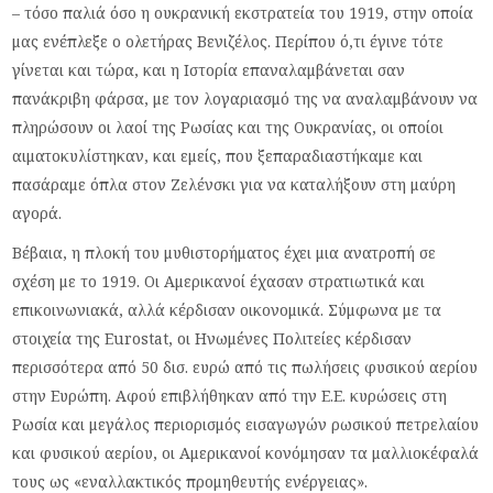
– τόσο παλιά όσο η ουκρανική εκστρατεία του 1919, στην οποία
μας ενέπλεξε ο ολετήρας Βενιζέλος. Περίπου ό,τι έγινε τότε
γίνεται και τώρα, και η Ιστορία επαναλαμβάνεται σαν
πανάκριβη φάρσα, με τον λογαριασμό της να αναλαμβάνουν να
πληρώσουν οι λαοί της Ρωσίας και της Ουκρανίας, οι οποίοι
αιματοκυλίστηκαν, και εμείς, που ξεπαραδιαστήκαμε και
πασάραμε όπλα στον Ζελένσκι για να καταλήξουν στη μαύρη
αγορά.
Βέβαια, η πλοκή του μυθιστορήματος έχει μια ανατροπή σε
σχέση με το 1919. Οι Αμερικανοί έχασαν στρατιωτικά και
επικοινωνιακά, αλλά κέρδισαν οικονομικά. Σύμφωνα με τα
στοιχεία της Eurostat, οι Ηνωμένες Πολιτείες κέρδισαν
περισσότερα από 50 δισ. ευρώ από τις πωλήσεις φυσικού αερίου
στην Ευρώπη. Αφού επιβλήθηκαν από την Ε.Ε. κυρώσεις στη
Ρωσία και μεγάλος περιορισμός εισαγωγών ρωσικού πετρελαίου
και φυσικού αερίου, οι Αμερικανοί κονόμησαν τα μαλλιοκέφαλά
τους ως «εναλλακτικός προμηθευτής ενέργειας».