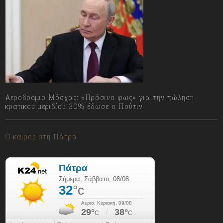
Αεροδρόμιο Μόσχας: «Πράσινο φως» για την πώληση
κρατικού μεριδίου 30% έδωσε ο Πούτιν
08/08/2026
Ο καιρός στη Πάτρα