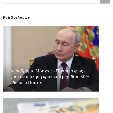
Ροή Ειδήσεων
Αεροδρόμιο Μόσχας: «Πράσινο φως»
για την πώληση κρατικού μεριδίου 30%
έδωσε ο Πούτιν