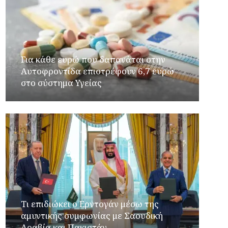
Για κάθε ευρώ που δαπανάται στην
Aυτοφροντίδα επιστρέφουν 6,7 ευρώ
στο σύστημα Υγείας
Τι επιδιώκει ο Ερντογάν μέσω της
αμυντικής συμφωνίας με Σαουδική
Αραβία και Πακιστάν