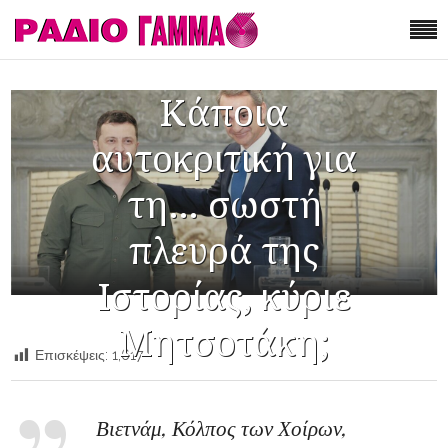
Κάποια
αυτοκριτική για
τη… σωστή
πλευρά της
Ιστορίας, κύριε
Μητσοτάκη;
Επισκέψεις:
1,617
Βιετνάμ, Κόλπος των Χοίρων,