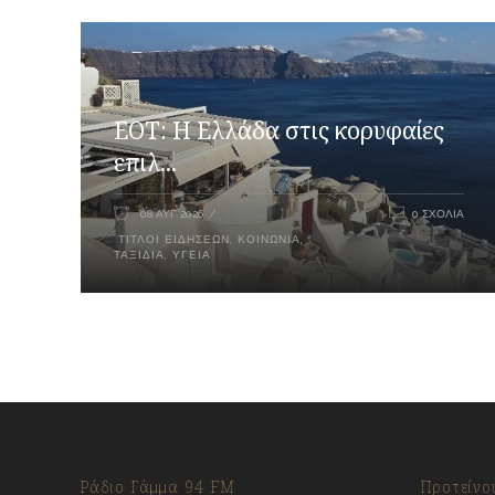
ΕΟΤ: Η Ελλάδα στις κορυφαίες
επιλ...
08 ΑΥΓ 2026
0 ΣΧΌΛΙΑ
ΤΊΤΛΟΙ ΕΙΔΉΣΕΩΝ
,
ΚΟΙΝΩΝΊΑ
,
ΤΑΞΊΔΙΑ
,
ΥΓΕΊΑ
Ράδιο Γάμμα 94 FM
Προτείνο