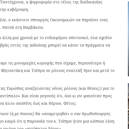
 Ταυτόχρονα, η ψηφοφορία στο τέλος της διαδικασίας
την κυβέρνηση.
νάλε, ο εκάστοτε υπουργός Οικονομικών να πηγαίνει τους
… πατσά στη Βαρβάκειο.
 άλλη μια χρονιά με το ενδιαφέρον υποτονικό, όλα σχεδόν
γάς εντός της αιθούσης μπορεί να κάνει τα πράγματα να
ουμε τις μονομαχίες κορυφής που είχαμε, περισσότερο ή
ύ Μητσοτάκη και Τσίπρα σε ρόλους εναλλάξ πριν και μετά το
ας Ευρώπας αναζητώντας νέους ρόλους (και θέσεις;) για το
ντίπαλο». Και είναι γεγονός ότι, όσο κι αν φαινόταν προς
ένα άλλο σασπένς έως και πέρυσι. Φέτος;
ποιον (ή με ποιους) θα «αναμετρηθεί» ο νυν πρωθυπουργός
γο καιρό ότι η παρουσία του κ. Τσίπρα ήταν μια κάποια λύση
ην εικόνα του «αντίπαλου δέους».