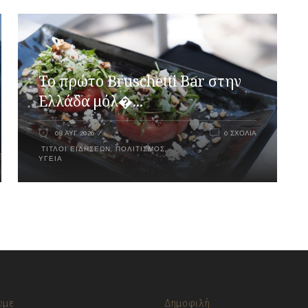
Το πρώτο Bruschetti Bar στην
Ελλάδα μόλ�...
08 ΑΥΓ 2026
0 ΣΧΌΛΙΑ
ΤΊΤΛΟΙ ΕΙΔΉΣΕΩΝ
,
ΠΟΛΙΤΙΣΜΌΣ
,
ΥΓΕΊΑ
υμε
Δημοφιλή