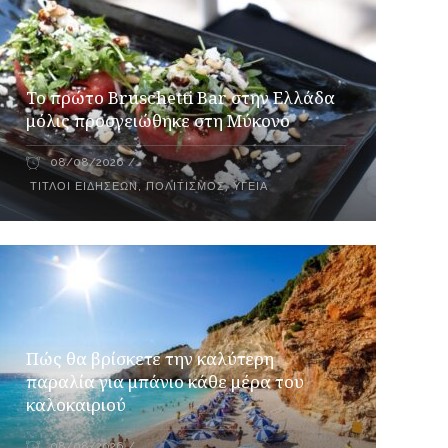
Το πρώτο Bruschetti Bar στην Ελλάδα
μόλις προσγειώθηκε στη Μύκονο
08/08/2026
ΤΊΤΛΟΙ ΕΙΔΉΣΕΩΝ
,
ΠΟΛΙΤΙΣΜΌΣ
,
ΥΓΕΊΑ
Πώς θα βρίσκετε την καλύτερη
παραλία για μπάνιο κάθε μέρα του
καλοκαιριού
08/08/2026