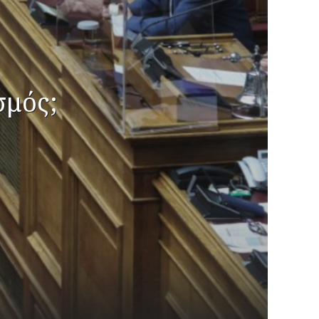
σμός;