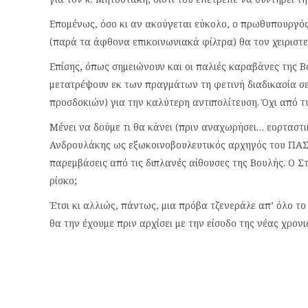
Επομένως, όσο κι αν ακούγεται εύκολο, ο πρωθυπουργός 
(παρά τα άφθονα επικοινωνιακά φίλτρα) θα τον χειριστε
Επίσης, όπως σημειώνουν και οι παλιές καραβάνες της Βο
μετατρέψουν εκ των πραγμάτων τη φετινή διαδικασία σ
προσδοκιών) για την καλύτερη αντιπολίτευση. Όχι από τ
Μένει να δούμε τι θα κάνει (πριν αναχωρήσει… εορταστι
Ανδρουλάκης ως εξωκοινοβουλευτικός αρχηγός του ΠΑΣ
παρεμβάσεις από τις διπλανές αίθουσες της Βουλής. Ο Σ
ρίσκο;
Έτσι κι αλλιώς, πάντως, μια πρόβα τζενεράλε απ’ όλο τ
θα την έχουμε πριν αρχίσει με την είσοδο της νέας χρον