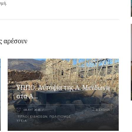
γμή.
ς αρέσουν
ΥΠΠΟ: Αυτοψία της Λ. Μενδώνη
στα Α...
08 ΑΥΓ 2026
0 ΣΧΌΛΙΑ
ΤΊΤΛΟΙ ΕΙΔΉΣΕΩΝ
,
ΠΟΛΙΤΙΣΜΌΣ
,
ΥΓΕΊΑ