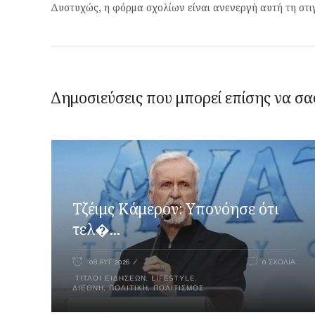
Δυστυχώς, η φόρμα σχολίων είναι ανενεργή αυτή τη στι
Δημοσιεύσεις που μπορεί επίσης να σα
Τζέιμς Κάμερον: Υπονόησε ότι
τελ�...
08 ΑΥΓ 2026
0 ΣΧΌΛΙΑ
ΤΊΤΛΟΙ ΕΙΔΉΣΕΩΝ
,
LIFESTYLE
,
ΔΙΕΘΝΉ
,
ΠΟΛΙΤΙΚΉ
,
ΠΟΛΙΤΙΣΜΌΣ