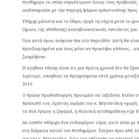
πενθήμερο το οποίο συγκέντρωνε όλους τους προβολείς.
ισοδυναμούσε με την παροχή ψήφου εμπιστοσύνης προς 
Υπήρχε μάλιστα και το έθιμο, αργά τη νύχτα μετά το φι
(ήρωες της υπόθεσης) κοινοβουλευτικούς συντάκτες για
Όλα αυτά όμως ανήκουν πια στο παρελθόν. Αυτή θα είναι
προεξοφλημένα και ίσως μόνο αν προκύψει κάποιος… καβ
ζωηρέψουν.
Η αλήθεια επίσης είναι ότι για πρώτη χρονιά δεν θα ζήσ
λιγότερο, συνηθίσει τα προηγούμενα επτά χρόνια μεταξ
2019.
Ο πρώην πρωθυπουργός προτιμάει να ταξιδεύει πλέον στ
πρόσωπό του, έχοντας αφήσει τον κ. Μητσοτάκη «χωρίς α
τα πού έγερνε η ζυγαριά, η πολιτική αντιπαράθεση είχε 
Αν λοιπόν υπάρχει ένα ενδιαφέρον τώρα, αυτό είναι με 
στη διάρκεια αυτού του πενθημέρου. Έλεγαν πριν από λί
για τον κ. Μητσοτάκη, διότι του επέτρεπε να συντηρεί τ