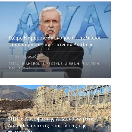
Τζέιμς Κάμερον: Υπονόησε ότι τελείωσε
τα γυρίσματα των «ταινιών Avatar»
08/08/2026
ΤΊΤΛΟΙ ΕΙΔΉΣΕΩΝ
,
LIFESTYLE
,
ΔΙΕΘΝΉ
,
ΠΟΛΙΤΙΚΉ
,
ΠΟΛΙΤΙΣΜΌΣ
ΥΠΠΟ: Αυτοψία της Λ. Μενδώνη στα
Αιγόσθενα για τις επιπτώσεις της