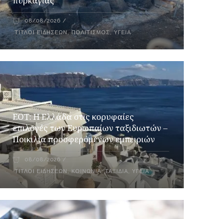
πυρκαγιάς
08/08/2026
ΤΊΤΛΟΙ ΕΙΔΉΣΕΩΝ
,
ΠΟΛΙΤΙΣΜΌΣ
,
ΥΓΕΊΑ
ΕΟΤ: Η Ελλάδα στις κορυφαίες
επιλογές των Ευρωπαίων ταξιδιωτών –
Ποικιλία προσφερόμενων εμπειριών
08/08/2026
ΤΊΤΛΟΙ ΕΙΔΉΣΕΩΝ
,
ΚΟΙΝΩΝΊΑ
,
ΤΑΞΊΔΙΑ
,
ΥΓΕΊΑ