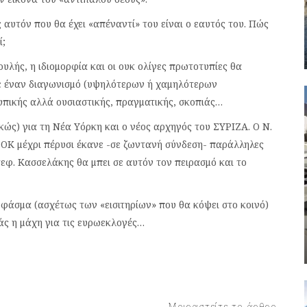
αυτόν που θα έχει «απέναντί» του είναι ο εαυτός του. Πώς
ί;
υλής, η ιδιομορφία και οι ουκ ολίγες πρωτοτυπίες θα
ε έναν διαγωνισμό (υψηλότερων ή χαμηλότερων
υπικής αλλά ουσιαστικής, πραγματικής, σκοπιάς…
κώς) για τη Νέα Υόρκη και ο νέος αρχηγός του ΣΥΡΙΖΑ. Ο Ν.
ΟΚ μέχρι πέρυσι έκανε -σε ζωντανή σύνδεση- παράλληλες
τεφ. Κασσελάκης θα μπει σε αυτόν τον πειρασμό και το
ο φάσμα (ασχέτως των «εισιτηρίων» που θα κόψει στο κοινό)
ιάς η μάχη για τις ευρωεκλογές…
Μοιραστείτε το άρθρο