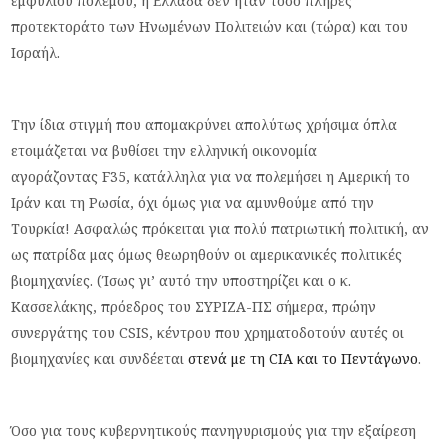
εμφυλίου πολέμου, η Ελλάδα δεν ήταν τόσο πλήρες
προτεκτοράτο των Ηνωμένων Πολιτειών και (τώρα) και του
Ισραήλ.
Την ίδια στιγμή που απομακρύνει απολύτως χρήσιμα όπλα
ετοιμάζεται να βυθίσει την ελληνική οικονομία
αγοράζοντας F35, κατάλληλα για να πολεμήσει η Αμερική το
Ιράν και τη Ρωσία, όχι όμως για να αμυνθούμε από την
Τουρκία! Ασφαλώς πρόκειται για πολύ πατριωτική πολιτική, αν
ως πατρίδα μας όμως θεωρηθούν οι αμερικανικές πολιτικές
βιομηχανίες. (Ίσως γι’ αυτό την υποστηρίζει και ο κ.
Κασσελάκης, πρόεδρος του ΣΥΡΙΖΑ-ΠΣ σήμερα, πρώην
συνεργάτης του CSIS, κέντρου που χρηματοδοτούν αυτές οι
βιομηχανίες και συνδέεται
στενά με τη CIA και το Πεντάγωνο
.
Όσο για τους κυβερνητικούς πανηγυρισμούς για την εξαίρεση