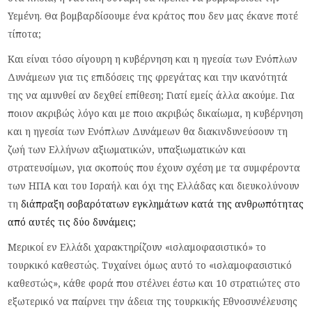
Υεμένη. Θα βομβαρδίσουμε ένα κράτος που δεν μας έκανε ποτέ
τίποτα;
Και είναι τόσο σίγουρη η κυβέρνηση και η ηγεσία των Ενόπλων
Δυνάμεων για τις επιδόσεις της φρεγάτας και την ικανότητά
της να αμυνθεί αν δεχθεί επίθεση; Γιατί εμείς άλλα ακούμε. Για
ποιον ακριβώς λόγο και με ποιο ακριβώς δικαίωμα, η κυβέρνηση
και η ηγεσία των Ενόπλων Δυνάμεων θα διακινδυνεύσουν τη
ζωή των Ελλήνων αξιωματικών, υπαξιωματικών και
στρατευσίμων, για σκοπούς που έχουν σχέση με τα συμφέροντα
των ΗΠΑ και του Ισραήλ και όχι της Ελλάδας και διευκολύνουν
τη
διάπραξη σοβαρότατων εγκλημάτων κατά της ανθρωπότητας
από αυτές τις δύο δυνάμεις;
Μερικοί εν Ελλάδι χαρακτηρίζουν «ισλαμοφασιστικό» το
τουρκικό καθεστώς. Τυχαίνει όμως αυτό το «ισλαμοφασιστικό
καθεστώς», κάθε φορά που στέλνει έστω και 10 στρατιώτες στο
εξωτερικό να παίρνει την άδεια της τουρκικής Εθνοσυνέλευσης