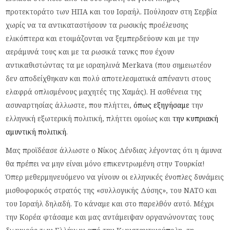
προτεκτοράτο των ΗΠΑ και του Ισραήλ. Πούλησαν στη Σερβία
χωρίς να τα αντικαταστήσουν τα ρωσικής προέλευσης
ελικόπτερα και ετοιμάζονται να ξεμπερδεύουν και με την
αεράμυνά τους και με τα ρωσικά τανκς που έχουν
αντικαθιστώντας τα με ισραηλινά Merkava (που σημειωτέον
δεν αποδείχθηκαν και πολύ αποτελεσματικά απέναντι στους
ελαφρά οπλισμένους μαχητές της Χαμάς). Η ασθένεια της
ασυναρτησίας άλλωστε, που πλήττει,
όπως εξηγήσαμε
την
ελληνική εξωτερική πολιτική, πλήττει ομοίως και
την κυπριακή
αμυντική πολιτική
.
Μας προϊδέασε άλλωστε ο Νίκος Δένδιας λέγοντας ότι η άμυνα
θα πρέπει να μην είναι μόνο επικεντρωμένη στην Τουρκία!
Όπερ μεθερμηνευόμενο να γίνουν οι ελληνικές ένοπλες δυνάμεις
μισθοφορικός στρατός της «συλλογικής Δύσης», του ΝΑΤΟ και
του Ισραήλ δηλαδή. Το κάναμε και στο παρελθόν αυτό. Μέχρι
την Κορέα φτάσαμε και μας αντάμειψαν οργανώνοντας τους