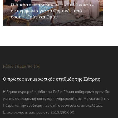
Ο Αραγτσί επιβεβαιώνει: «Πολύ κοντά»
σε συμφωνία για το Ορμούζ – υπό
όρους – Ιράν και Ομάν
Ράδιο Γάμμα 94 FM
Ο πρώτος ενημερωτικός σταθμός της Πάτρας
Η δημοσιογραφική ομάδα του Ραδιο Γάμμα καθημερινά φροντίζει
για την αντικειμενική και έγκυρη ενημέρωσή σας. Με νέα από την
Πάτρα και την ευρύτερη περιοχή, συνεντεύξεις, αποκαλύψεις.
Επικοινωνήστε μαζί μας στο 2610.390.000