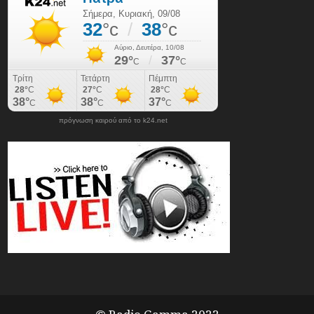
πρόγνωση καιρού από το k24.net