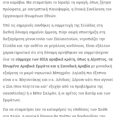
στα καράβια. Να σταματήσει το Ισραήλ τη σφαγή, όπως ζήτησε
πρόσφατα, με συντριπτική πλειοψηφία, η Γενική Συνέλευση του
Οργανισμού Ηνωμένων Εθνών.
Υπό τις σημερινές συνθήκες η συμμετοχή της Ελλάδας στη
διεθνή δύναμη σημαίνει έμμεση, πλην σαφή υποστήριξη στη
διεξαγόμενη γενοκτονία των Παλαιστινίων, ντροπιάζει την
Ελλάδα και την εκθέτει σε μεγάλους κινδύνους. Είναι εξάλλου
χαρακτηριστικό ότι στη δύναμη αρνήθηκαν να συμμετάσχουν
όλα τα
σύμμαχα των ΗΠΑ αραβικά κράτη, όπως η Αίγυπτος, τα
Ηνωμένα Αραβικά Εμιράτα και η Σαουδική Αραβία
με μοναδική
εξαίρεση το μικρό νησιωτικό Μπαχρέιν. Δηλαδή πιο έξυπνοι
είναι ο κ. Μητσοτάκης και ο κ. Δένδιας; Ξέρουν κάτι που αγνοεί
ο Σίσι (που πλήττεται κατ’ εξοχήν από τα προβλήματα της
ναυσιπλοΐας) ή ο Μπιν Σαλμάν, ή οι ηγέτες του Κατάρ και των
Εμιράτων;
Για να σταματήσει (αν τα καταφέρει) τις επιθέσεις των Χούθι
στα πλοία, η ναυτική δύναμη θα πρέπει να βομβαρδίσει την