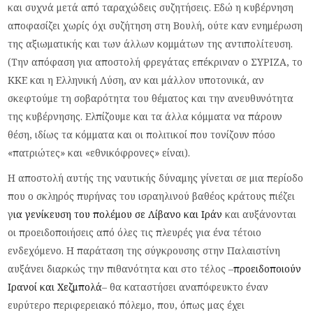
και συχνά μετά από ταραχώδεις συζητήσεις. Εδώ η κυβέρνηση
αποφασίζει χωρίς όχι συζήτηση στη Βουλή, ούτε καν ενημέρωση
της αξιωματικής και των άλλων κομμάτων της αντιπολίτευση.
(Την απόφαση για αποστολή φρεγάτας επέκριναν ο ΣΥΡΙΖΑ, το
ΚΚΕ και η Ελληνική Λύση, αν και μάλλον υποτονικά, αν
σκεφτούμε τη σοβαρότητα του θέματος και την ανευθυνότητα
της κυβέρνησης. Ελπίζουμε και τα άλλα κόμματα να πάρουν
θέση, ιδίως τα κόμματα και οι πολιτικοί που τονίζουν πόσο
«πατριώτες» και «εθνικόφρονες» είναι).
Η αποστολή αυτής της ναυτικής δύναμης γίνεται σε μια περίοδο
που ο σκληρός πυρήνας του ισραηλινού βαθέος κράτους πιέζει
γ
ια γενίκευση του πολέμου σε Λίβανο και Ιράν
και αυξάνονται
οι προειδοποιήσεις από όλες τις πλευρές για ένα τέτοιο
ενδεχόμενο. Η παράταση της σύγκρουσης στην Παλαιστίνη
αυξάνει διαρκώς την πιθανότητα και στο τέλος –
προειδοποιούν
Ιρανοί και Χεζμπολά
– θα καταστήσει αναπόφευκτο έναν
ευρύτερο περιφερειακό πόλεμο, που, όπως μας έχει