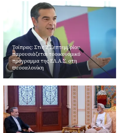
Τσίπρας: Στις 2 Σεπτεμβρίου
παρουσιάζεται τοοικονομικό
πρόγραμμα της ΕΛ.Α.Σ. στη
Θεσσαλονίκη