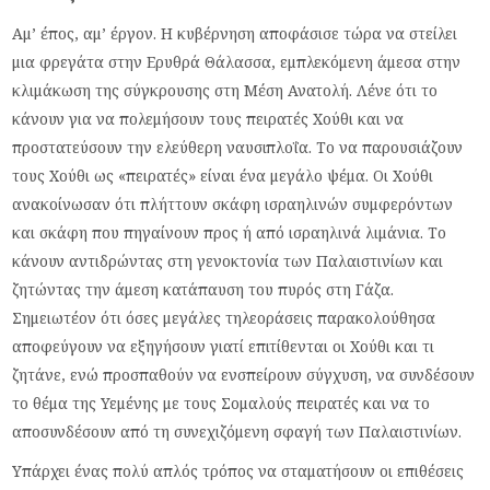
Αμ’ έπος, αμ’ έργον. Η κυβέρνηση αποφάσισε τώρα να στείλει
μια φρεγάτα στην Ερυθρά Θάλασσα, εμπλεκόμενη άμεσα στην
κλιμάκωση της σύγκρουσης στη Μέση Ανατολή. Λένε ότι το
κάνουν για να πολεμήσουν τους πειρατές Χούθι και να
προστατεύσουν την ελεύθερη ναυσιπλοΐα. Το να παρουσιάζουν
τους Χούθι ως «πειρατές» είναι ένα μεγάλο ψέμα. Οι Χούθι
ανακοίνωσαν ότι πλήττουν σκάφη ισραηλινών συμφερόντων
και σκάφη που πηγαίνουν προς ή από ισραηλινά λιμάνια. Το
κάνουν αντιδρώντας στη γενοκτονία των Παλαιστινίων και
ζητώντας την άμεση κατάπαυση του πυρός στη Γάζα.
Σημειωτέον ότι όσες μεγάλες τηλεοράσεις παρακολούθησα
αποφεύγουν να εξηγήσουν γιατί επιτίθενται οι Χούθι και τι
ζητάνε, ενώ προσπαθούν να ενσπείρουν σύγχυση, να συνδέσουν
το θέμα της Υεμένης με τους Σομαλούς πειρατές και να το
αποσυνδέσουν από τη συνεχιζόμενη σφαγή των Παλαιστινίων.
Υπάρχει ένας πολύ απλός τρόπος να σταματήσουν οι επιθέσεις