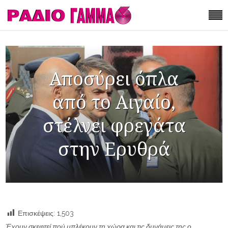
Αποσύρει όπλα
από το Αιγαίο,
στέλνει φρεγάτα
στην Ερυθρά
Επισκέψεις:
1,503
Έχουν σκεφτεί πού μπλέκουν τη χώρα και τις δυνάμεις της ο