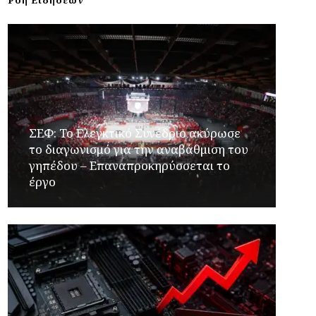
Ροή Ειδήσεων
ΣΕΦ: Το Ελεγκτικό Συνέδριο ακύρωσε
το διαγωνισμό για την αναβάθμιση του
γηπέδου – Επαναπροκηρύσσεται το
έργο