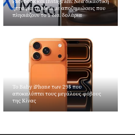
Facebook και Instagram: Νέα δικαστική
ήττα για τη Meta με αποζημιώσεις που
πλησιάζουν το 1 δισ. δολάρια
Το Baby iPhone των 29$ που
αποκαλύπτει τους μεγάλους φόβους
της Κίνας