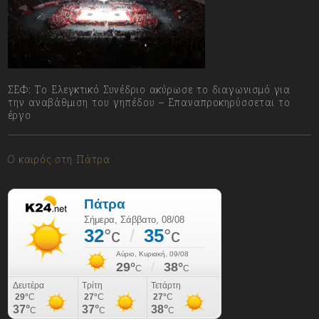
ΣΕΦ: Το Ελεγκτικό Συνέδριο ακύρωσε το διαγωνισμό για
την αναβάθμιση του γηπέδου – Επαναπροκηρύσσεται το
έργο
08/08/2026
Ο καιρός στη Πάτρα