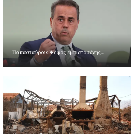
Παπασταύρου: Ψήφος εμπιστοσύνης...