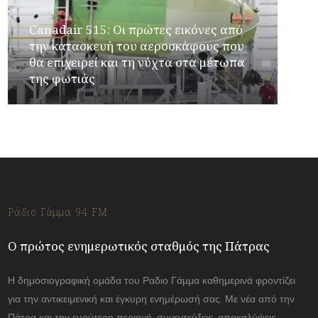
Canadair 515: Οι πρώτες εικόνες από
την κατασκευή του αεροσκάφους που
θα επιχειρεί και τη νύχτα στα μέτωπα
της φωτιάς
Ράδιο Γάμμα 94 FM
Ο πρώτος ενημερωτικός σταθμός της Πάτρας
Η δημοσιογραφική ομάδα του Ραδιο Γάμμα καθημερινά φροντίζει
για την αντικειμενική και έγκυρη ενημέρωσή σας. Με νέα από την
Πάτρα και την ευρύτερη περιοχή, συνεντεύξεις, αποκαλύψεις.