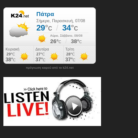
πρόγνωση καιρού από το k24.net