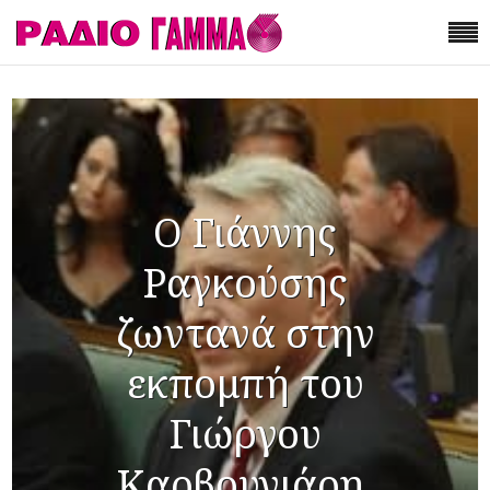
Ο Γιάννης
Ραγκούσης
ζωντανά στην
εκπομπή του
Γιώργου
Καρβουνιάρη.