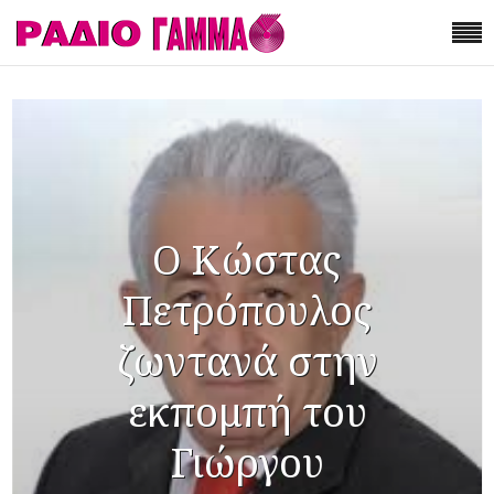
Ο Κώστας
Πετρόπουλος
ζωντανά στην
εκπομπή του
Γιώργου