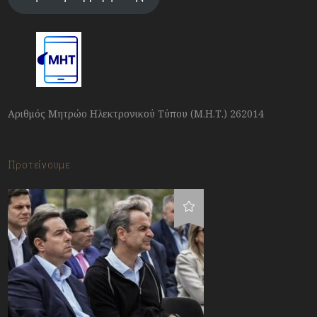
Αριθμός Μητρώο Ηλεκτρονικού Τύπου (Μ.Η.Τ.) 262014
Προτείνουμε