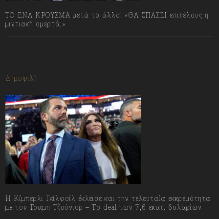
ΤΟ ΕΝΑ ΚΡΟΥΣΜΑ μετά το άλλο! «ΘΑ ΣΠΑΣΕΙ επιτέλους η
μιντιακή ομερτά;»
13/07/2023
Δημοφιλή
Η Κίμπερλι Γκίλφοϊλ έκλεισε και την τελευταία εκκρεμότητα
με τον Τραμπ Τζούνιορ – Το deal των 7,6 εκατ. δολαρίων