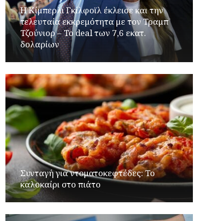
Η Κίμπερλι Γκίλφοϊλ έκλεισε και την
τελευταία εκκρεμότητα με τον Τραμπ
Τζούνιορ – Το deal των 7,6 εκατ.
δολαρίων
Συνταγή για ντοματοκεφτέδες: Το
καλοκαίρι στο πιάτο