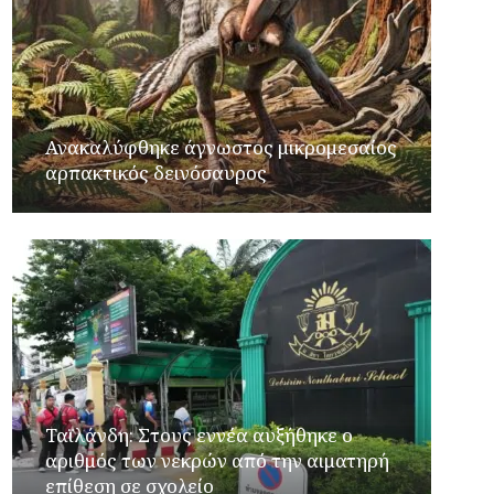
Ανακαλύφθηκε άγνωστος μικρομεσαίος
αρπακτικός δεινόσαυρος
Ταϊλάνδη: Στους εννέα αυξήθηκε ο
αριθμός των νεκρών από την αιματηρή
επίθεση σε σχολείο