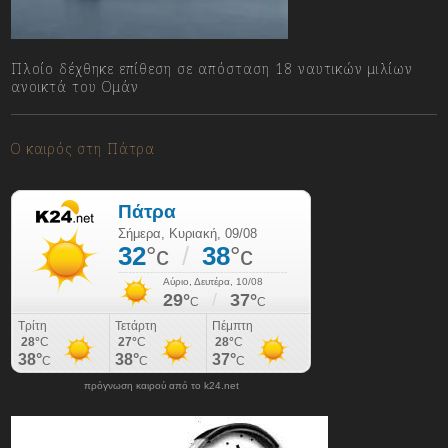
Πλοίο δέχθηκε επίθεση σε απόσταση 18 ναυτικών μιλίων
ανοικτά του Ομάν
09/08/2026
Ο καιρός στη Πάτρα
πρόγνωση καιρού από το k24.net