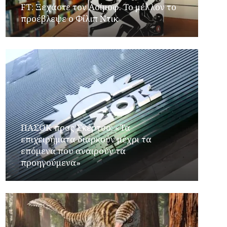
FT: Ξεχάστε τον Ασίμοφ. Το μέλλον το
προέβλεψε ο Φίλιπ Ντικ
ΠΑΣΟΚ προς Σκέρτσο: «Τα
επιχειρήματα διαρκούν μέχρι τα
επόμενα που αναιρούν τα
προηγούμενα»